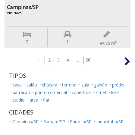
Campinas/SP
Vila Nova
2
1
94.75
m²
1
2
3
4
...
28
TIPOS
casa
salão
chácara
terreno
sala
galpão
prédio
barracão
ponto comercial
cobertura
kitnet
lote
studio
área
flat
CIDADES
Campinas/SP
Sumaré/SP
Paulínia/SP
Indaiatuba/SP