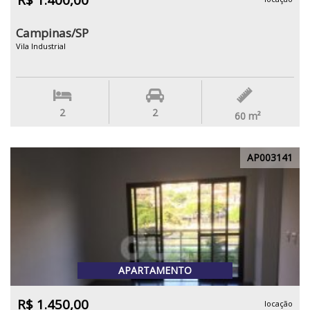
R$ 1.400,00
Campinas/SP
Vila Industrial
2
2
60
m²
AP003141
APARTAMENTO
R$ 1.450,00
locação