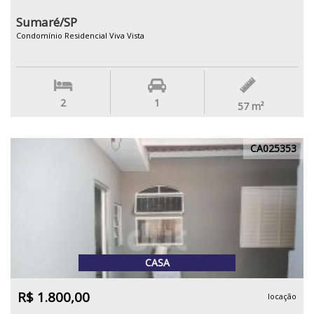
Sumaré/SP
Condomínio Residencial Viva Vista
2
1
57
m²
CA025353
CASA
R$ 1.800,00
locação