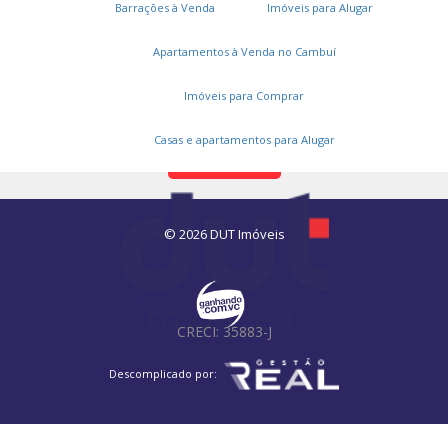
Gestão Real
Barrações à Venda
Imóveis para Alugar
Apartamentos à Venda no Cambuí
Unidade Campinas
Imóveis para Comprar
R. Augusto César de Andrade, 1531
Nova Campinas - Campinas/SP - CEP 13092-117
Casas e apartamentos para Alugar
Como chegar
© 2026 DUT Imóveis
CRECI: 35883-J
Descomplicado por: