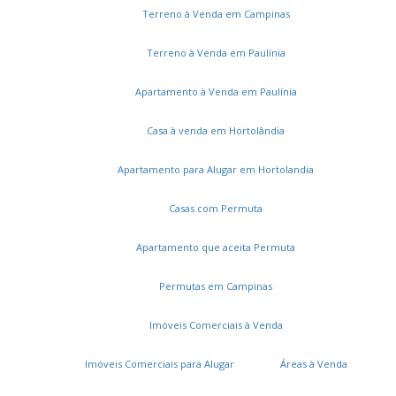
Terreno à Venda em Campinas
Terreno à Venda em Paulínia
Serviços
Apartamento à Venda em Paulínia
Cadastros e Propostas
Casa à venda em Hortolândia
Encomende seu imóvel
Apartamento para Alugar em Hortolandia
Cadastre seu imóvel
Casas com Permuta
A DUT Imóveis
Apartamento que aceita Permuta
Entre em contato
Permutas em Campinas
Trabalhe conosco
Onde estamos
Imóveis Comerciais à Venda
Imóveis Comerciais para Alugar
Áreas à Venda
Área restrita