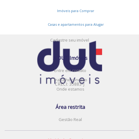
Serviços
Imóveis para Comprar
Cadastros e Propostas
Casas e apartamentos para Alugar
Encomende seu imóvel
Cadastre seu imóvel
A DUT Imóveis
Entre em contato
Trabalhe conosco
CRECI: 35883-J
Onde estamos
Área restrita
Gestão Real