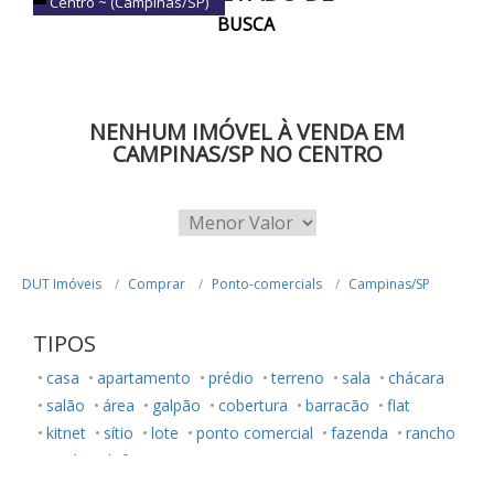
Centro ~ (Campinas/SP)
BUSCA
NENHUM IMÓVEL À VENDA EM
CAMPINAS/SP NO CENTRO
DUT Imóveis
Comprar
Ponto-comercials
Campinas/SP
TIPOS
casa
apartamento
prédio
terreno
sala
chácara
salão
área
galpão
cobertura
barracão
flat
kitnet
sítio
lote
ponto comercial
fazenda
rancho
studio
loft