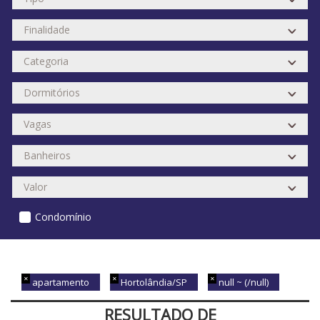
Condomínio
apartamento
Hortolândia/SP
null ~ (/null)
RESULTADO DE