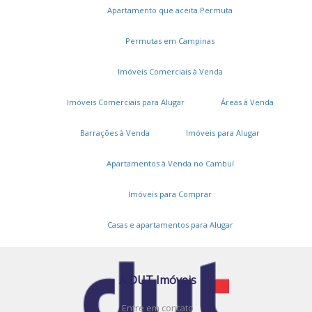
Apartamento que aceita Permuta
Permutas em Campinas
Imóveis Comerciais à Venda
Imóveis Comerciais para Alugar
Áreas à Venda
Barrações à Venda
Imóveis para Alugar
Apartamentos à Venda no Cambuí
Serviços
Imóveis para Comprar
Cadastros e Propostas
Encomende seu imóvel
Casas e apartamentos para Alugar
Cadastre seu imóvel
A DUT Imóveis
Entre em contato