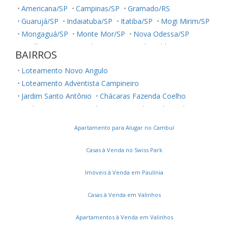
Americana/SP
Campinas/SP
Gramado/RS
Guarujá/SP
Indaiatuba/SP
Itatiba/SP
Mogi Mirim/SP
Mongaguá/SP
Monte Mor/SP
Nova Odessa/SP
Paulínia/SP
Piracicaba/SP
Poços de Caldas/MG
BAIRROS
Praia Grande/SP
Sumaré/SP
Valinhos/SP
Vinhedo/SP
Loteamento Novo Angulo
Loteamento Adventista Campineiro
Jardim Santo Antônio
Chácaras Fazenda Coelho
Jardim São Jorge
Jardim Nossa Senhora da Penha
Jardim São Bento
Vila São Pedro
Apartamento para Alugar no Cambuí
Jardim Santa Esmeralda
Jardim Adelaide
Jardim Novo Estrela
Jardim Nova Hortolândia I
Casas à Venda no Swiss Park
Jardim das Colinas
Parque Gabriel
Vila São Francisco
Parque Ortolândia
Imóveis à Venda em Paulínia
Casas à Venda em Valinhos
Apartamentos à Venda em Valinhos