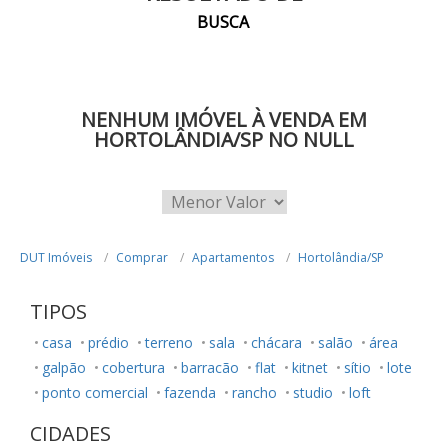
BUSCA
NENHUM IMÓVEL À VENDA EM
HORTOLÂNDIA/SP NO NULL
DUT Imóveis
Comprar
Apartamentos
Hortolândia/SP
TIPOS
casa
prédio
terreno
sala
chácara
salão
área
galpão
cobertura
barracão
flat
kitnet
sítio
lote
ponto comercial
fazenda
rancho
studio
loft
CIDADES