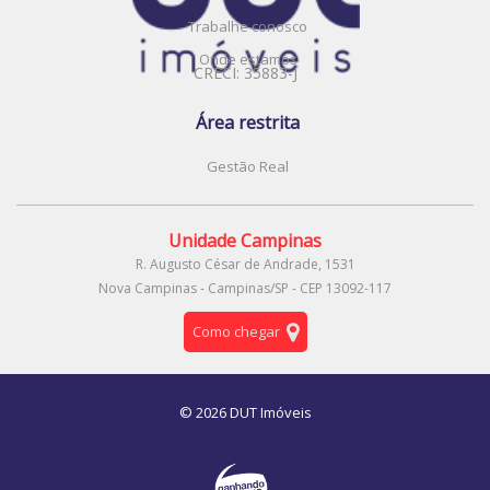
Trabalhe conosco
Onde estamos
CRECI: 35883-J
Área restrita
Gestão Real
Unidade Campinas
R. Augusto César de Andrade, 1531
Nova Campinas - Campinas/SP - CEP 13092-117
Como chegar
© 2026 DUT Imóveis