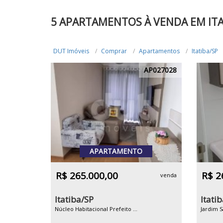
5 APARTAMENTOS À VENDA EM ITA
DUT Imóveis
Comprar
Apartamentos
Itatiba/SP
AP027028
APARTAMENTO
R$ 265.000,00
R$ 2
venda
Itatiba/SP
Itati
Núcleo Habitacional Prefeito ...
Jardim 