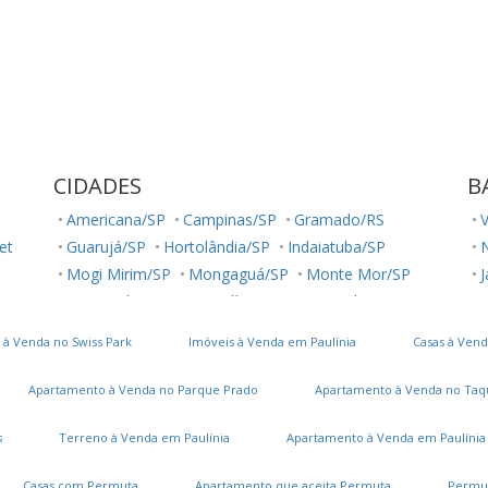
CIDADES
B
Americana/SP
Campinas/SP
Gramado/RS
V
et
Guarujá/SP
Hortolândia/SP
Indaiatuba/SP
N
Mogi Mirim/SP
Mongaguá/SP
Monte Mor/SP
Nova Odessa/SP
Paulínia/SP
Piracicaba/SP
V
Poços de Caldas/MG
Praia Grande/SP
 à Venda no Swiss Park
Imóveis à Venda em Paulínia
Casas à Vend
Sumaré/SP
Valinhos/SP
Vinhedo/SP
Apartamento à Venda no Parque Prado
Apartamento à Venda no Taq
s
Terreno à Venda em Paulínia
Apartamento à Venda em Paulínia
Casas com Permuta
Apartamento que aceita Permuta
Permu