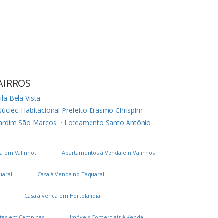
AIRROS
ila Bela Vista
úcleo Habitacional Prefeito Erasmo Chrispim
Jardim São Marcos
Loteamento Santo Antônio
ila Cassaro
a em Valinhos
Apartamentos à Venda em Valinhos
uaral
Casa à Venda no Taquaral
Casa à venda em Hortolândia
tas em Campinas
Imóveis Comerciais à Venda