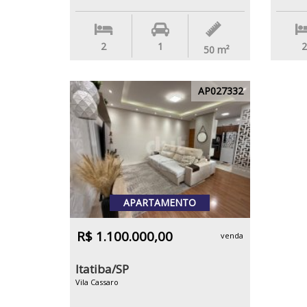
2
1
2
50
m²
AP027332
APARTAMENTO
R$ 1.100.000,00
venda
Itatiba/SP
Vila Cassaro