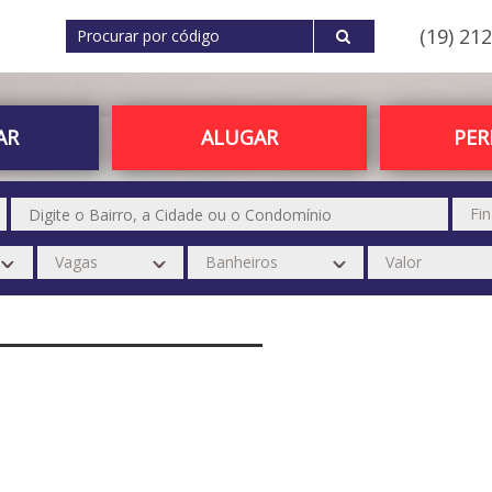
(19) 21
AR
ALUGAR
PE