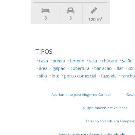
3
3
120
m²
TIPOS
casa
prédio
terreno
sala
chácara
salão
área
galpão
cobertura
barracão
flat
kitn
sítio
lote
ponto comercial
fazenda
rancho
studio
loft
Apartamento para Alugar no Cambuí
Casas
Alugar imóveis em Valinhos
Terreno à Venda em Campina
Apartamento para Alugar em Hortolandia