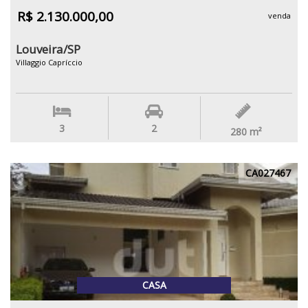
R$ 2.130.000,00
venda
Louveira/SP
Villaggio Capríccio
3
2
280
m²
CA027467
CASA