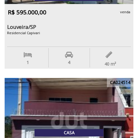
R$ 595.000,00
venda
Louveira/SP
Residencial Capivari
1
4
40
m²
CA024514
CASA