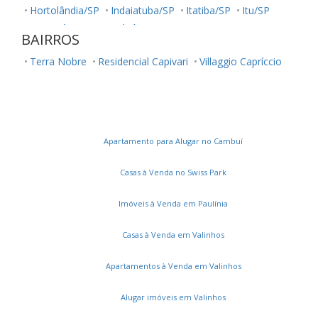
Hortolândia/SP
Indaiatuba/SP
Itatiba/SP
Itu/SP
Jaguariúna/SP
Jundiaí/SP
Monte Mor/SP
BAIRROS
Morungaba/SP
Nova Odessa/SP
Palestina/SP
Terra Nobre
Residencial Capivari
Villaggio Capríccio
Paulínia/SP
Salto/SP
Santa Bárbara D'Oeste/SP
Serra Negra/SP
Sorocaba/SP
Sumaré/SP
Ubatuba/SP
Valinhos/SP
Vinhedo/SP
Votuporanga/SP
Apartamento para Alugar no Cambuí
Casas à Venda no Swiss Park
Imóveis à Venda em Paulínia
Casas à Venda em Valinhos
Apartamentos à Venda em Valinhos
Alugar imóveis em Valinhos