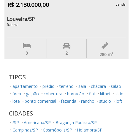
R$ 2.130.000,00
venda
Louveira/SP
Rainha
3
2
280
m²
TIPOS
apartamento
prédio
terreno
sala
chácara
salão
área
galpão
cobertura
barracão
flat
kitnet
sítio
lote
ponto comercial
fazenda
rancho
studio
loft
CIDADES
/SP
Americana/SP
Bragança Paulista/SP
Campinas/SP
Cosmópolis/SP
Holambra/SP