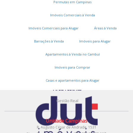
Permutas em Campinas
Cadastros e Propostas
Imóveis Comerciais à Venda
Encomende seu imóvel
Cadastre seu imóvel
Imóveis Comerciais para Alugar
Áreas à Venda
A DUT Imóveis
Barrações à Venda
Imóveis para Alugar
Entre em contato
Apartamentos à Venda no Cambuí
Trabalhe conosco
Imóveis para Comprar
Onde estamos
Casas e apartamentos para Alugar
Área restrita
Gestão Real
Unidade Campinas
R. Augusto César de Andrade, 1531