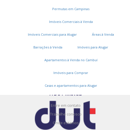
Permutas em Campinas
Imóveis Comerciais à Venda
Imóveis Comerciais para Alugar
Áreas à Venda
Serviços
Barrações à Venda
Imóveis para Alugar
Cadastros e Propostas
Apartamentos à Venda no Cambuí
Encomende seu imóvel
Imóveis para Comprar
Cadastre seu imóvel
Casas e apartamentos para Alugar
A DUT Imóveis
Entre em contato
Trabalhe conosco
Onde estamos