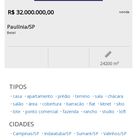
R$ 32.000.000,00
venda
Paulínia/SP
Betel
24200
m²
TIPOS
casa
apartamento
prédio
terreno
sala
chácara
salão
área
cobertura
barracão
flat
kitnet
sítio
lote
ponto comercial
fazenda
rancho
studio
loft
CIDADES
Campinas/SP
Indaiatuba/SP
Sumaré/SP
Valinhos/SP