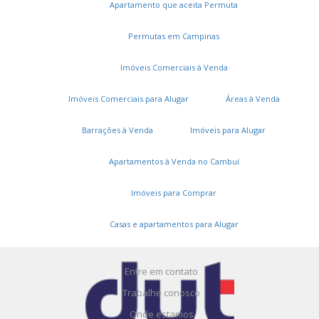
Apartamento que aceita Permuta
Permutas em Campinas
Imóveis Comerciais à Venda
Imóveis Comerciais para Alugar
Áreas à Venda
Serviços
Barrações à Venda
Imóveis para Alugar
Cadastros e Propostas
Apartamentos à Venda no Cambuí
Encomende seu imóvel
Imóveis para Comprar
Cadastre seu imóvel
Casas e apartamentos para Alugar
A DUT Imóveis
Entre em contato
Trabalhe conosco
Onde estamos