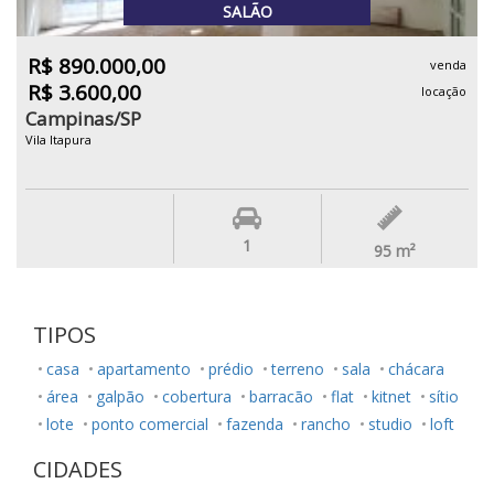
SALÃO
R$ 890.000,00
venda
R$ 3.600,00
locação
Campinas/SP
Vila Itapura
1
95
m²
TIPOS
casa
apartamento
prédio
terreno
sala
chácara
área
galpão
cobertura
barracão
flat
kitnet
sítio
lote
ponto comercial
fazenda
rancho
studio
loft
CIDADES