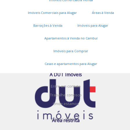
Imóveis Comerciais para Alugar
Áreas à Venda
Barrações à Venda
Imóveis para Alugar
Serviços
Apartamentos à Venda no Cambuí
Cadastros e Propostas
Encomende seu imóvel
Imóveis para Comprar
Cadastre seu imóvel
Casas e apartamentos para Alugar
A DUT Imóveis
Entre em contato
Trabalhe conosco
Onde estamos
CRECI: 35883-J
Área restrita