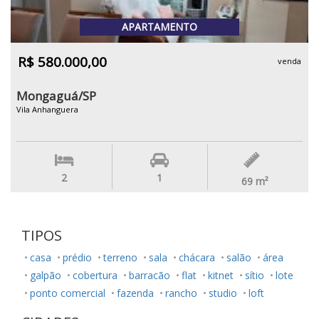
APARTAMENTO
R$ 580.000,00
venda
Mongaguá/SP
Vila Anhanguera
2
1
69
m²
TIPOS
casa
prédio
terreno
sala
chácara
salão
área
galpão
cobertura
barracão
flat
kitnet
sítio
lote
ponto comercial
fazenda
rancho
studio
loft