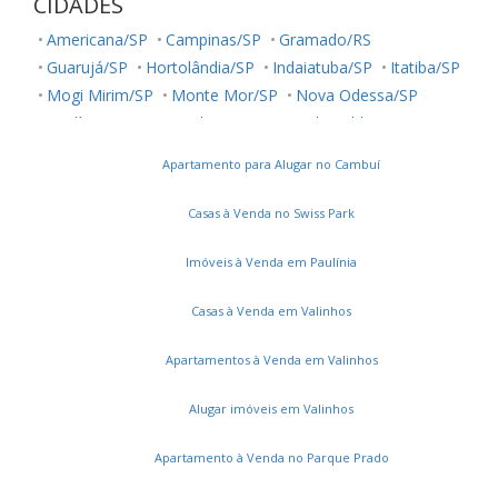
CIDADES
Americana/SP
Campinas/SP
Gramado/RS
Guarujá/SP
Hortolândia/SP
Indaiatuba/SP
Itatiba/SP
Mogi Mirim/SP
Monte Mor/SP
Nova Odessa/SP
Paulínia/SP
Piracicaba/SP
Poços de Caldas/MG
Praia Grande/SP
Sumaré/SP
Valinhos/SP
Vinhedo/SP
Apartamento para Alugar no Cambuí
Casas à Venda no Swiss Park
Imóveis à Venda em Paulínia
Casas à Venda em Valinhos
Apartamentos à Venda em Valinhos
Alugar imóveis em Valinhos
Apartamento à Venda no Parque Prado