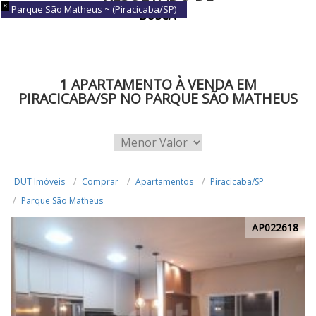
Parque São Matheus ~ (Piracicaba/SP)
BUSCA
1 APARTAMENTO À VENDA EM
PIRACICABA/SP NO PARQUE SÃO MATHEUS
DUT Imóveis
Comprar
Apartamentos
Piracicaba/SP
Parque São Matheus
AP022618