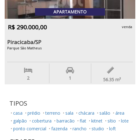
APARTAMENTO
R$ 290.000,00
venda
Piracicaba/SP
Parque São Matheus
2
1
56.35
m²
TIPOS
casa
prédio
terreno
sala
chácara
salão
área
galpão
cobertura
barracão
flat
kitnet
sítio
lote
ponto comercial
fazenda
rancho
studio
loft