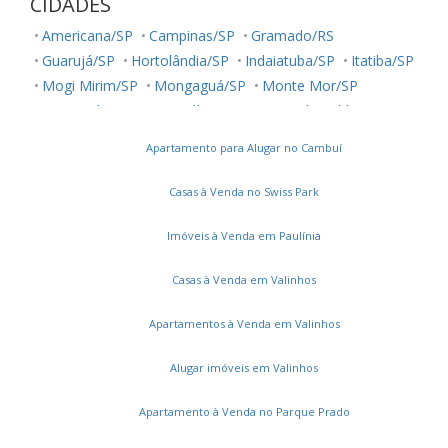
CIDADES
Americana/SP
Campinas/SP
Gramado/RS
Guarujá/SP
Hortolândia/SP
Indaiatuba/SP
Itatiba/SP
Mogi Mirim/SP
Mongaguá/SP
Monte Mor/SP
Nova Odessa/SP
Paulínia/SP
Poços de Caldas/MG
Praia Grande/SP
Sumaré/SP
Valinhos/SP
Vinhedo/SP
Apartamento para Alugar no Cambuí
Casas à Venda no Swiss Park
Imóveis à Venda em Paulínia
Casas à Venda em Valinhos
Apartamentos à Venda em Valinhos
Alugar imóveis em Valinhos
Apartamento à Venda no Parque Prado