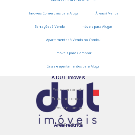
Imóveis Comerciais para Alugar
Áreas à Venda
Barrações à Venda
Imóveis para Alugar
Serviços
Apartamentos à Venda no Cambuí
Cadastros e Propostas
Encomende seu imóvel
Imóveis para Comprar
Cadastre seu imóvel
Casas e apartamentos para Alugar
A DUT Imóveis
Entre em contato
Trabalhe conosco
Onde estamos
CRECI: 35883-J
Área restrita