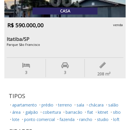
CASA
R$ 590.000,00
venda
Itatiba/SP
Parque São Francisco
3
3
208
m²
TIPOS
apartamento
prédio
terreno
sala
chácara
salão
área
galpão
cobertura
barracão
flat
kitnet
sítio
lote
ponto comercial
fazenda
rancho
studio
loft