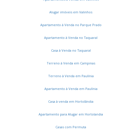
Jardim São Marcos
San Giovanni
Sítio da Moenda
Ecologie Residencial Itatiba
Reserva Santa Rosa
Alugar imóveis em Valinhos
Cachoeiras do Imaratá
Parque São Vicente
Portal Giardino
Vila Brasileira
Jardim da Luz
Apartamento à Venda no Parque Prado
Alpes do Cruzeiro
Jardim das Laranjeiras
Apartamento à Venda no Taquaral
Jardim Tereza
Casa à Venda no Taquaral
Terreno à Venda em Campinas
Terreno à Venda em Paulínia
Apartamento à Venda em Paulínia
Casa à venda em Hortolândia
Apartamento para Alugar em Hortolandia
Casas com Permuta