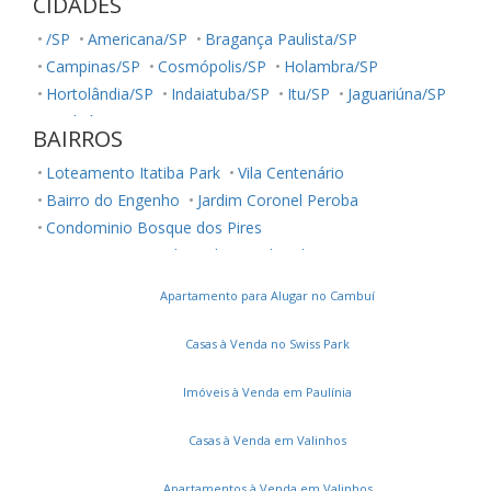
CIDADES
/SP
Americana/SP
Bragança Paulista/SP
Campinas/SP
Cosmópolis/SP
Holambra/SP
Hortolândia/SP
Indaiatuba/SP
Itu/SP
Jaguariúna/SP
Jundiaí/SP
Louveira/SP
Monte Mor/SP
BAIRROS
Morungaba/SP
Nova Odessa/SP
Palestina/SP
Loteamento Itatiba Park
Vila Centenário
Paulínia/SP
Salto/SP
Santa Bárbara D'Oeste/SP
Bairro do Engenho
Jardim Coronel Peroba
Serra Negra/SP
Sorocaba/SP
Sumaré/SP
Condominio Bosque dos Pires
Ubatuba/SP
Valinhos/SP
Vinhedo/SP
Loteamento Residencial Central Park I
Votuporanga/SP
Terras de San Marco
Jardim Harmonia
Centro
Apartamento para Alugar no Cambuí
Giardino D' Itália
Condominio Residencial Villa Ravenna
Nova Itatiba
Jardim Nossa Senhora das Graças
Casas à Venda no Swiss Park
Vila Cruzeiro
Vila Mutton
Ville de Chamonix
Villagio Paradiso
Loteamento Aída Haddad Jafet
Imóveis à Venda em Paulínia
Loteamento Itatiba Country Club
Casas à Venda em Valinhos
Loteamento Jardim das Paineiras
Residencial Sete Lagos
Jardim Virgínia
Apartamentos à Venda em Valinhos