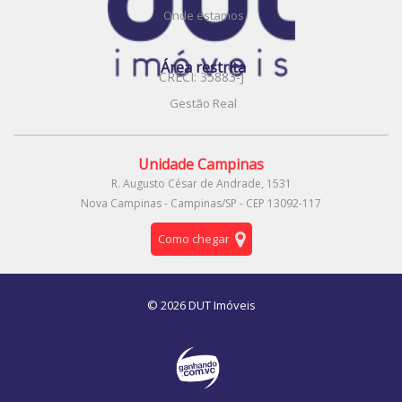
Onde estamos
Área restrita
CRECI: 35883-J
Gestão Real
Unidade Campinas
R. Augusto César de Andrade, 1531
Nova Campinas - Campinas/SP - CEP 13092-117
Como chegar
© 2026 DUT Imóveis