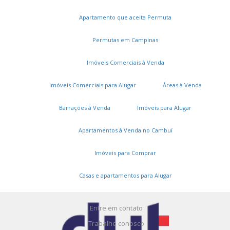
Apartamento que aceita Permuta
Permutas em Campinas
Imóveis Comerciais à Venda
Imóveis Comerciais para Alugar
Áreas à Venda
Serviços
Barrações à Venda
Imóveis para Alugar
Cadastros e Propostas
Apartamentos à Venda no Cambuí
Encomende seu imóvel
Imóveis para Comprar
Cadastre seu imóvel
Casas e apartamentos para Alugar
A DUT Imóveis
Entre em contato
Trabalhe conosco