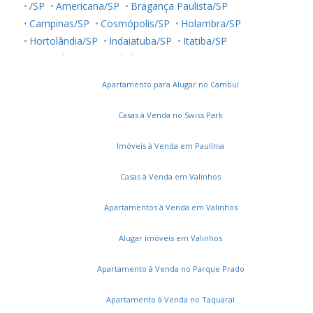
/SP
Americana/SP
Bragança Paulista/SP
Campinas/SP
Cosmópolis/SP
Holambra/SP
Hortolândia/SP
Indaiatuba/SP
Itatiba/SP
Jaguariúna/SP
Jundiaí/SP
Louveira/SP
Monte Mor/SP
Morungaba/SP
Nova Odessa/SP
Palestina/SP
Apartamento para Alugar no Cambuí
Paulínia/SP
Salto/SP
Santa Bárbara D'Oeste/SP
Serra Negra/SP
Sorocaba/SP
Sumaré/SP
Casas à Venda no Swiss Park
Ubatuba/SP
Valinhos/SP
Vinhedo/SP
Votuporanga/SP
Imóveis à Venda em Paulínia
Casas à Venda em Valinhos
Apartamentos à Venda em Valinhos
Alugar imóveis em Valinhos
Apartamento à Venda no Parque Prado
Apartamento à Venda no Taquaral