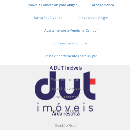
Imóveis Comerciais para Alugar
Áreas à Venda
Barrações à Venda
Imóveis para Alugar
Serviços
Apartamentos à Venda no Cambuí
Cadastros e Propostas
Encomende seu imóvel
Imóveis para Comprar
Cadastre seu imóvel
Casas e apartamentos para Alugar
A DUT Imóveis
Entre em contato
Trabalhe conosco
Onde estamos
CRECI: 35883-J
Área restrita
Gestão Real