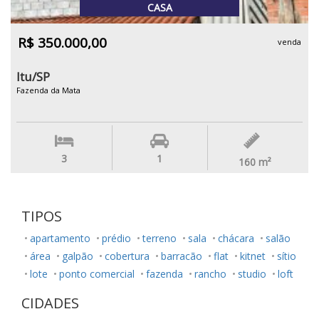
CASA
R$ 350.000,00
venda
Itu/SP
Fazenda da Mata
3
1
160
m²
TIPOS
apartamento
prédio
terreno
sala
chácara
salão
área
galpão
cobertura
barracão
flat
kitnet
sítio
lote
ponto comercial
fazenda
rancho
studio
loft
CIDADES