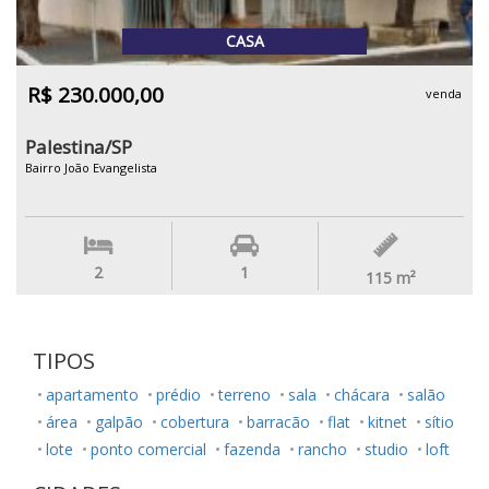
CASA
R$ 230.000,00
venda
Palestina/SP
Bairro João Evangelista
2
1
115
m²
TIPOS
apartamento
prédio
terreno
sala
chácara
salão
área
galpão
cobertura
barracão
flat
kitnet
sítio
lote
ponto comercial
fazenda
rancho
studio
loft