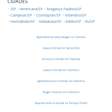
CIDADES
/SP
Americana/SP
Bragança Paulista/SP
Campinas/SP
Cosmópolis/SP
Holambra/SP
Hortolândia/SP
Indaiatuba/SP
Itatiba/SP
Itu/SP
Jaguariúna/SP
Jundiaí/SP
Louveira/SP
Monte Mor/SP
Morungaba/SP
Nova Odessa/SP
Paulínia/SP
Apartamento para Alugar no Cambuí
Salto/SP
Santa Bárbara D'Oeste/SP
Serra Negra/SP
Sorocaba/SP
Sumaré/SP
Ubatuba/SP
Valinhos/SP
Casas à Venda no Swiss Park
Vinhedo/SP
Votuporanga/SP
Imóveis à Venda em Paulínia
Casas à Venda em Valinhos
Apartamentos à Venda em Valinhos
Alugar imóveis em Valinhos
Apartamento à Venda no Parque Prado