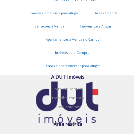
Imóveis Comerciais para Alugar
Áreas à Venda
Barrações à Venda
Imóveis para Alugar
Serviços
Apartamentos à Venda no Cambuí
Cadastros e Propostas
Encomende seu imóvel
Imóveis para Comprar
Cadastre seu imóvel
Casas e apartamentos para Alugar
A DUT Imóveis
Entre em contato
Trabalhe conosco
Onde estamos
CRECI: 35883-J
Área restrita