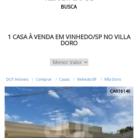
BUSCA
1 CASA À VENDA EM VINHEDO/SP NO VILLA
DORO
DUT Imóveis
Comprar
Casas
Vinhedo/SP
Villa Doro
CA016140