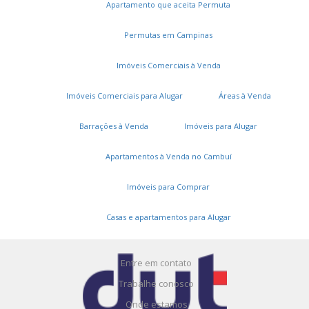
Apartamento que aceita Permuta
Permutas em Campinas
Imóveis Comerciais à Venda
Imóveis Comerciais para Alugar
Áreas à Venda
Serviços
Barrações à Venda
Imóveis para Alugar
Cadastros e Propostas
Apartamentos à Venda no Cambuí
Encomende seu imóvel
Imóveis para Comprar
Cadastre seu imóvel
Casas e apartamentos para Alugar
A DUT Imóveis
Entre em contato
Trabalhe conosco
Onde estamos