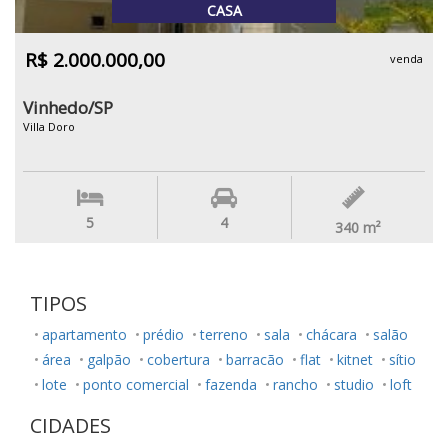
CASA
R$ 2.000.000,00
venda
Vinhedo/SP
Villa Doro
5
4
340
m²
TIPOS
apartamento
prédio
terreno
sala
chácara
salão
área
galpão
cobertura
barracão
flat
kitnet
sítio
lote
ponto comercial
fazenda
rancho
studio
loft
CIDADES