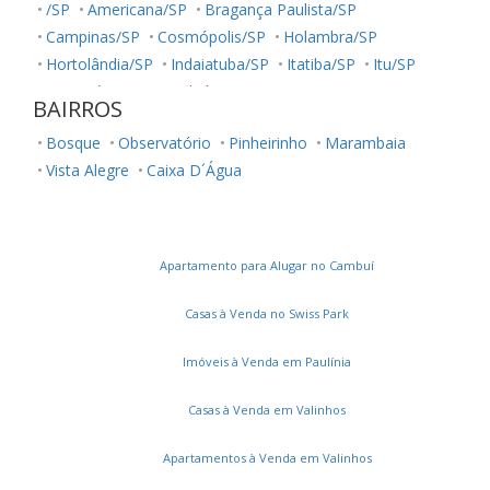
/SP
Americana/SP
Bragança Paulista/SP
Campinas/SP
Cosmópolis/SP
Holambra/SP
Hortolândia/SP
Indaiatuba/SP
Itatiba/SP
Itu/SP
Jaguariúna/SP
Jundiaí/SP
Louveira/SP
Monte Mor/SP
BAIRROS
Morungaba/SP
Nova Odessa/SP
Palestina/SP
Bosque
Observatório
Pinheirinho
Marambaia
Paulínia/SP
Salto/SP
Santa Bárbara D'Oeste/SP
Vista Alegre
Caixa D´Água
Serra Negra/SP
Sorocaba/SP
Sumaré/SP
Ubatuba/SP
Valinhos/SP
Votuporanga/SP
Apartamento para Alugar no Cambuí
Casas à Venda no Swiss Park
Imóveis à Venda em Paulínia
Casas à Venda em Valinhos
Apartamentos à Venda em Valinhos