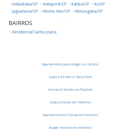
Indaiatuba/SP
Indiaporã/SP
Itatiba/SP
Itu/SP
Jaguariúna/SP
Monte Mor/SP
Morungaba/SP
Paulínia/SP
Santo Antônio de Posse/SP
Socorro/SP
BAIRROS
Valinhos/SP
Vinhedo/SP
Residencial Santa Joana
Apartamento para Alugar no Cambuí
Casas à Venda no Swiss Park
Imóveis à Venda em Paulínia
Casas à Venda em Valinhos
Apartamentos à Venda em Valinhos
Alugar imóveis em Valinhos