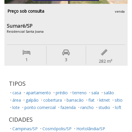
Preço sob consulta
venda
Sumaré/SP
Residencial Santa Joana
1
3
282
m²
TIPOS
casa
apartamento
prédio
terreno
sala
salão
área
galpão
cobertura
barracão
flat
kitnet
sítio
lote
ponto comercial
fazenda
rancho
studio
loft
CIDADES
Campinas/SP
Cosmópolis/SP
Hortolândia/SP