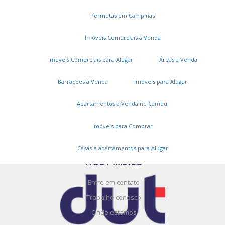
Permutas em Campinas
Imóveis Comerciais à Venda
Imóveis Comerciais para Alugar
Áreas à Venda
Serviços
Barrações à Venda
Imóveis para Alugar
Cadastros e Propostas
Apartamentos à Venda no Cambuí
Encomende seu imóvel
Imóveis para Comprar
Cadastre seu imóvel
Casas e apartamentos para Alugar
A DUT Imóveis
Entre em contato
Trabalhe conosco
Onde estamos