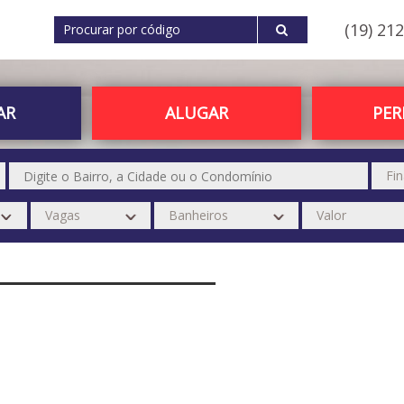
(19) 21
AR
ALUGAR
PE