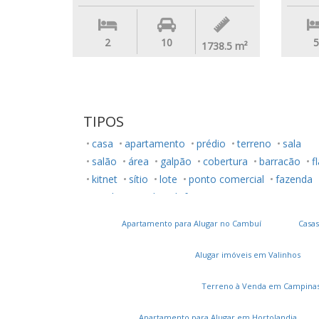
2
10
5
1738.5
m²
TIPOS
casa
apartamento
prédio
terreno
sala
salão
área
galpão
cobertura
barracão
f
kitnet
sítio
lote
ponto comercial
fazenda
rancho
studio
loft
Apartamento para Alugar no Cambuí
Casas
Alugar imóveis em Valinhos
Terreno à Venda em Campina
Apartamento para Alugar em Hortolandia