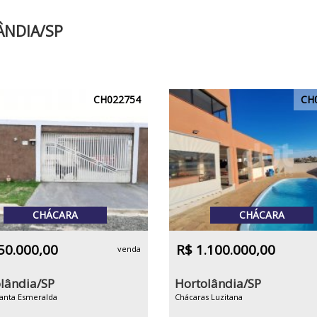
ÂNDIA/SP
CH022754
CH
CHÁCARA
CHÁCARA
50.000,00
R$ 1.100.000,00
venda
lândia/SP
Hortolândia/SP
Santa Esmeralda
Chácaras Luzitana