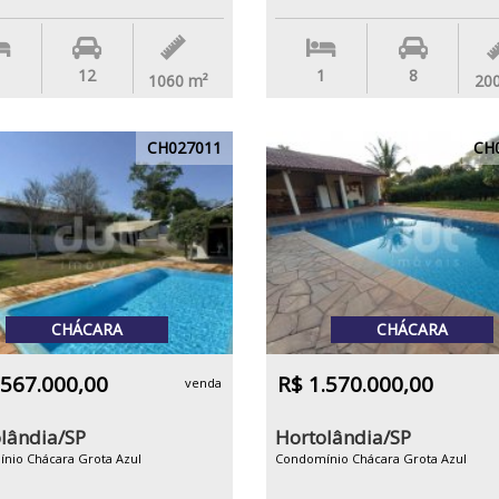
12
1
8
1060
m²
20
CH027011
CH
CHÁCARA
CHÁCARA
.567.000,00
R$ 1.570.000,00
venda
lândia/SP
Hortolândia/SP
nio Chácara Grota Azul
Condomínio Chácara Grota Azul