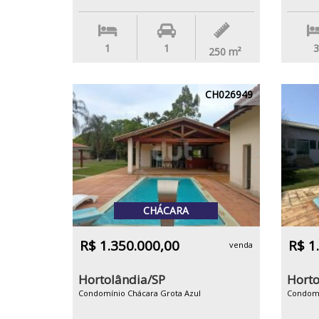
1
1
3
250
m²
CH026949
CHÁCARA
R$ 1.350.000,00
R$ 1
venda
Hortolândia/SP
Horto
Condomínio Chácara Grota Azul
Condomí