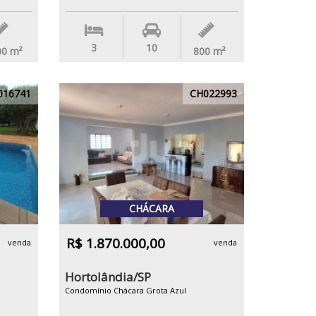
3
10
00
m²
800
m²
016741
CH022993
CHÁCARA
R$ 1.870.000,00
venda
venda
Hortolândia/SP
Condomínio Chácara Grota Azul