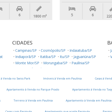
6
5
6
1800
m²
22
CIDADES
B
Campinas/SP
Cosmópolis/SP
Indaiatuba/SP
J
lat
Indiaporã/SP
Itatiba/SP
Itu/SP
Jaguariúna/SP
V
Monte Mor/SP
Morungaba/SP
Paulínia/SP
Santo Antônio de Posse/SP
Socorro/SP
Sumaré/SP
Valinhos/SP
Vinhedo/SP
 à Venda no Swiss Park
Imóveis à Venda em Paulínia
Casas à Vend
Apartamento à Venda no Parque Prado
Apartamento à Venda no Taq
s
Terreno à Venda em Paulínia
Apartamento à Venda em Paulínia
Casas com Permuta
Apartamento que aceita Permuta
Permu