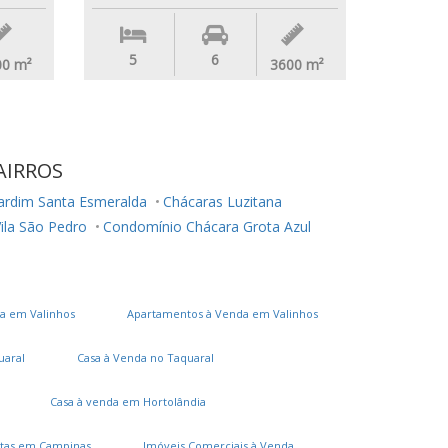
5
6
00
m²
3600
m²
AIRROS
ardim Santa Esmeralda
Chácaras Luzitana
ila São Pedro
Condomínio Chácara Grota Azul
a em Valinhos
Apartamentos à Venda em Valinhos
uaral
Casa à Venda no Taquaral
Casa à venda em Hortolândia
tas em Campinas
Imóveis Comerciais à Venda