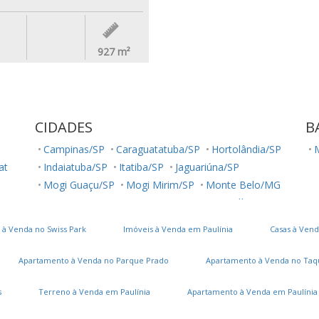
927
m²
CIDADES
B
Campinas/SP
Caraguatatuba/SP
Hortolândia/SP
lat
Indaiatuba/SP
Itatiba/SP
Jaguariúna/SP
Mogi Guaçu/SP
Mogi Mirim/SP
Monte Belo/MG
Monte Mor/SP
Paranapanema/SP
Paulínia/SP
Salto/SP
Sumaré/SP
São José dos Campos/SP
 à Venda no Swiss Park
Imóveis à Venda em Paulínia
Casas à Vend
Valinhos/SP
Vinhedo/SP
Apartamento à Venda no Parque Prado
Apartamento à Venda no Taq
s
Terreno à Venda em Paulínia
Apartamento à Venda em Paulínia