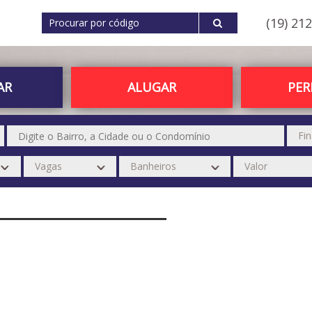
(19) 21
AR
ALUGAR
PE