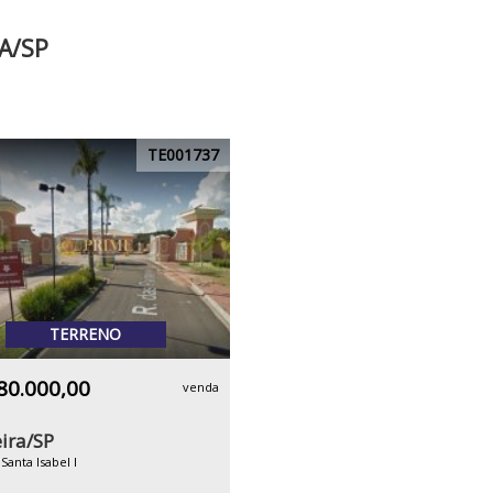
A/SP
TE001737
TERRENO
80.000,00
venda
ira/SP
Santa Isabel I