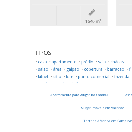
1640
m²
TIPOS
casa
apartamento
prédio
sala
chácara
salão
área
galpão
cobertura
barracão
f
kitnet
sítio
lote
ponto comercial
fazenda
rancho
studio
loft
Apartamento para Alugar no Cambuí
Casas
Alugar imóveis em Valinhos
Terreno à Venda em Campina