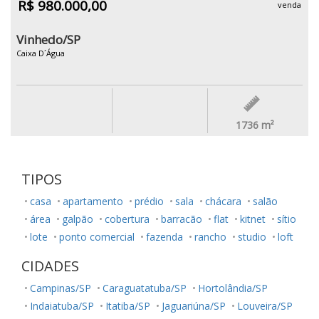
R$ 980.000,00
venda
Vinhedo/SP
Caixa D´Água
1736
m²
TIPOS
casa
apartamento
prédio
sala
chácara
salão
área
galpão
cobertura
barracão
flat
kitnet
sítio
lote
ponto comercial
fazenda
rancho
studio
loft
CIDADES
Campinas/SP
Caraguatatuba/SP
Hortolândia/SP
Indaiatuba/SP
Itatiba/SP
Jaguariúna/SP
Louveira/SP