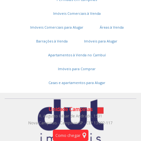
Cadastre seu imóvel
Imóveis Comerciais à Venda
A DUT Imóveis
Imóveis Comerciais para Alugar
Áreas à Venda
Entre em contato
Barrações à Venda
Imóveis para Alugar
Trabalhe conosco
Apartamentos à Venda no Cambuí
Onde estamos
Imóveis para Comprar
Área restrita
Casas e apartamentos para Alugar
Gestão Real
Unidade Campinas
R. Augusto César de Andrade, 1531
Nova Campinas - Campinas/SP - CEP 13092-117
Como chegar