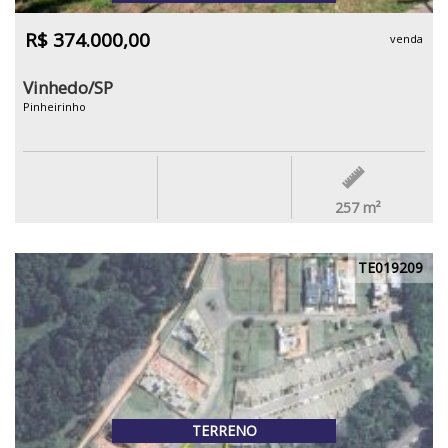
R$ 374.000,00
venda
Vinhedo/SP
Pinheirinho
257
m²
TE019209
TERRENO