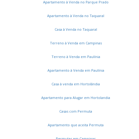
Apartamento à Venda no Parque Prado
Apartamento à Venda no Taquaral
Casa à Venda no Taquaral
Terreno à Venda em Campinas
Terreno à Venda em Paulínia
Apartamento à Venda em Paulínia
Casa à venda em Hortolândia
Apartamento para Alugar em Hortolandia
Casas com Permuta
Serviços
Apartamento que aceita Permuta
Cadastros e Propostas
Encomende seu imóvel
Permutas em Campinas