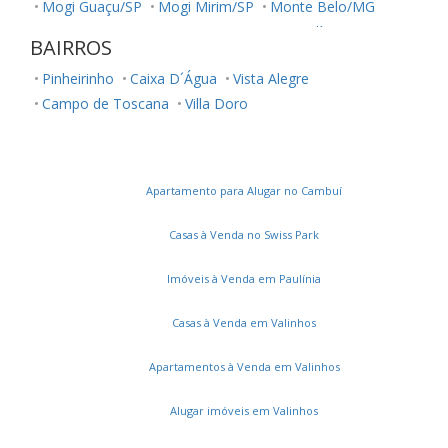
Mogi Guaçu/SP
Mogi Mirim/SP
Monte Belo/MG
Monte Mor/SP
Paranapanema/SP
Paulínia/SP
BAIRROS
Salto/SP
Sumaré/SP
São José dos Campos/SP
Pinheirinho
Caixa D´Água
Vista Alegre
Valinhos/SP
Campo de Toscana
Villa Doro
Apartamento para Alugar no Cambuí
Casas à Venda no Swiss Park
Imóveis à Venda em Paulínia
Casas à Venda em Valinhos
Apartamentos à Venda em Valinhos
Alugar imóveis em Valinhos