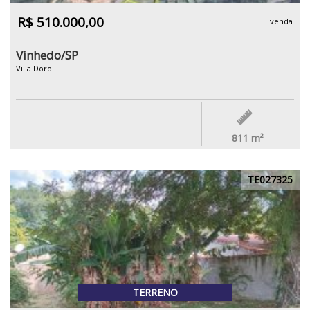
R$ 510.000,00
venda
Vinhedo/SP
Villa Doro
811
m²
TE027325
TERRENO