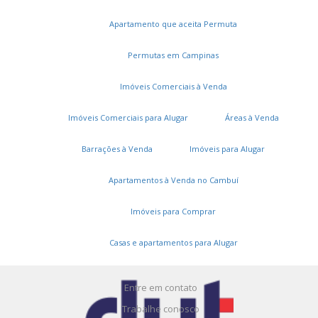
Apartamento que aceita Permuta
Permutas em Campinas
Imóveis Comerciais à Venda
Imóveis Comerciais para Alugar
Áreas à Venda
Serviços
Barrações à Venda
Imóveis para Alugar
Cadastros e Propostas
Apartamentos à Venda no Cambuí
Encomende seu imóvel
Imóveis para Comprar
Cadastre seu imóvel
Casas e apartamentos para Alugar
A DUT Imóveis
Entre em contato
Trabalhe conosco