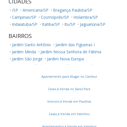
CIDADES
/SP
Americana/SP
Bragança Paulista/SP
Campinas/SP
Cosmópolis/SP
Holambra/SP
Indaiatuba/SP
Itatiba/SP
Itu/SP
Jaguariúna/SP
Jundiaí/SP
Louveira/SP
Monte Mor/SP
BAIRROS
Morungaba/SP
Nova Odessa/SP
Palestina/SP
Jardim Santo Antônio
Jardim das Figueiras I
Paulínia/SP
Salto/SP
Santa Bárbara D'Oeste/SP
Jardim Minda
Jardim Nossa Senhora de Fátima
Serra Negra/SP
Sorocaba/SP
Sumaré/SP
Jardim São Jorge
Jardim Nova Europa
Ubatuba/SP
Valinhos/SP
Vinhedo/SP
Parque Ortolândia
Parque Olívio Franceschini
Votuporanga/SP
Jardim Amanda I
Residencial Jardim de Mônaco
Apartamento para Alugar no Cambuí
Jardim Bela Vista
Parque São Miguel
Vila Real Santista
Chácaras Luzitana
Jardim Residencial Veccon Buriti
Casas à Venda no Swiss Park
Jardim Terras de Santo Antônio
Jardim Nossa Senhora Auxiliadora
Parque Bellaville
Imóveis à Venda em Paulínia
Parque Orestes Ôngaro
Jardim Carmen Cristina
Casas à Venda em Valinhos
Vila Real
Jardim Santa Izabel
Loteamento Remanso Campineiro
Apartamentos à Venda em Valinhos