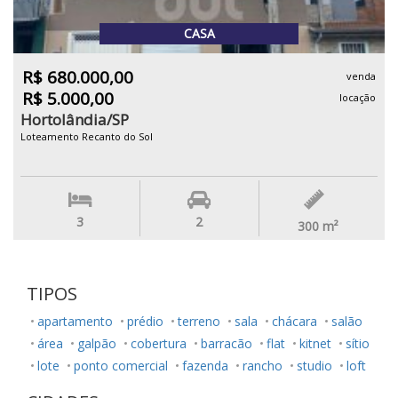
CASA
R$ 680.000,00
venda
R$ 5.000,00
locação
Hortolândia/SP
Loteamento Recanto do Sol
3
2
300
m²
TIPOS
apartamento
prédio
terreno
sala
chácara
salão
área
galpão
cobertura
barracão
flat
kitnet
sítio
lote
ponto comercial
fazenda
rancho
studio
loft