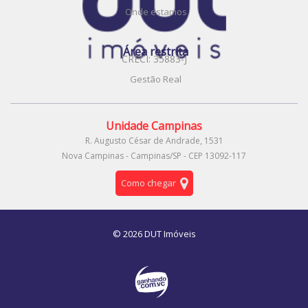
Onde estamos
Área restrita
CRECI: 35883-J
Gestão Real
Unidade Campinas
R. Augusto César de Andrade, 1531
Nova Campinas - Campinas/SP - CEP 13092-117
Como chegar
© 2026 DUT Imóveis