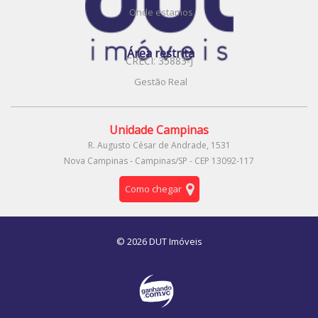
Onde estamos
Área restrita
CRECI: 35883-J
Gestão Real
Unidade Campinas
R. Augusto César de Andrade, 1531
Nova Campinas - Campinas/SP - CEP 13092-117
Como chegar
© 2026 DUT Imóveis