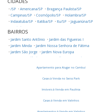
CIDADES
/SP
Americana/SP
Bragança Paulista/SP
Campinas/SP
Cosmópolis/SP
Holambra/SP
Indaiatuba/SP
Itatiba/SP
Itu/SP
Jaguariúna/SP
Jundiaí/SP
Louveira/SP
Monte Mor/SP
BAIRROS
Morungaba/SP
Nova Odessa/SP
Palestina/SP
Jardim Santo Antônio
Jardim das Figueiras I
Paulínia/SP
Salto/SP
Santa Bárbara D'Oeste/SP
Jardim Minda
Jardim Nossa Senhora de Fátima
Serra Negra/SP
Sorocaba/SP
Sumaré/SP
Jardim São Jorge
Jardim Nova Europa
Ubatuba/SP
Valinhos/SP
Vinhedo/SP
Parque Ortolândia
Parque Olívio Franceschini
Votuporanga/SP
Jardim Amanda I
Jardim Bela Vista
Parque São Miguel
Apartamento para Alugar no Cambuí
Vila Real Santista
Chácaras Luzitana
Jardim Residencial Veccon Buriti
Casas à Venda no Swiss Park
Jardim Terras de Santo Antônio
Jardim Nossa Senhora Auxiliadora
Parque Bellaville
Imóveis à Venda em Paulínia
Parque Orestes Ôngaro
Jardim Carmen Cristina
Casas à Venda em Valinhos
Vila Real
Jardim Santa Izabel
Loteamento Remanso Campineiro
Apartamentos à Venda em Valinhos