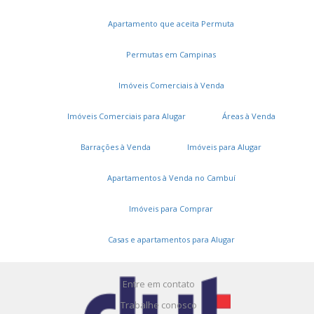
Apartamento que aceita Permuta
Permutas em Campinas
Imóveis Comerciais à Venda
Imóveis Comerciais para Alugar
Áreas à Venda
Serviços
Barrações à Venda
Imóveis para Alugar
Cadastros e Propostas
Apartamentos à Venda no Cambuí
Encomende seu imóvel
Imóveis para Comprar
Cadastre seu imóvel
Casas e apartamentos para Alugar
A DUT Imóveis
Entre em contato
Trabalhe conosco