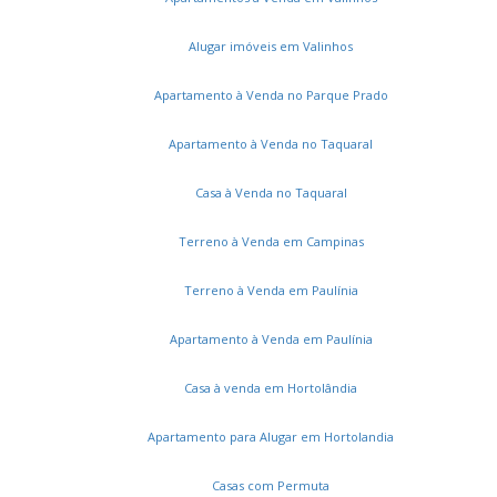
Residencial Jardim do Jatobá
Golden Park
Parque Santo André
Loteamento Recanto do Sol
Alugar imóveis em Valinhos
Chácara Recreio Alvorada
Apartamento à Venda no Parque Prado
Apartamento à Venda no Taquaral
Casa à Venda no Taquaral
Terreno à Venda em Campinas
Terreno à Venda em Paulínia
Apartamento à Venda em Paulínia
Casa à venda em Hortolândia
Apartamento para Alugar em Hortolandia
Casas com Permuta