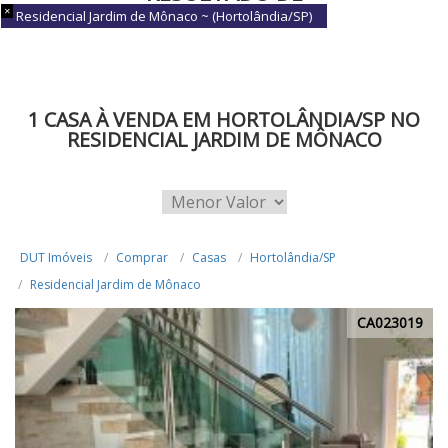
Residencial Jardim de Mônaco ~ (Hortolândia/SP)
BUSCA
1 CASA À VENDA EM HORTOLÂNDIA/SP NO
RESIDENCIAL JARDIM DE MÔNACO
DUT Imóveis
Comprar
Casas
Hortolândia/SP
Residencial Jardim de Mônaco
CA023019