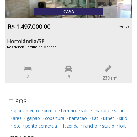
CASA
R$ 1.497.000,00
venda
Hortolândia/SP
Residencial Jardim de Mônaco
3
4
230
m²
TIPOS
apartamento
prédio
terreno
sala
chácara
salão
área
galpão
cobertura
barracão
flat
kitnet
sítio
lote
ponto comercial
fazenda
rancho
studio
loft