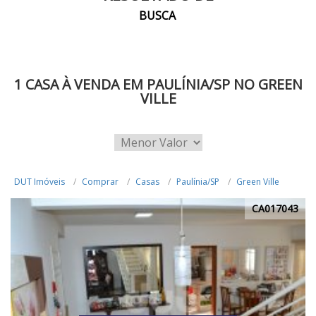
BUSCA
1 CASA À VENDA EM PAULÍNIA/SP NO GREEN
VILLE
DUT Imóveis
Comprar
Casas
Paulínia/SP
Green Ville
CA017043