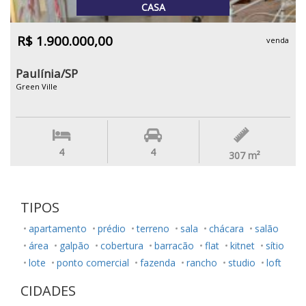
CASA
R$ 1.900.000,00
venda
Paulínia/SP
Green Ville
4
4
307
m²
TIPOS
apartamento
prédio
terreno
sala
chácara
salão
área
galpão
cobertura
barracão
flat
kitnet
sítio
lote
ponto comercial
fazenda
rancho
studio
loft
CIDADES