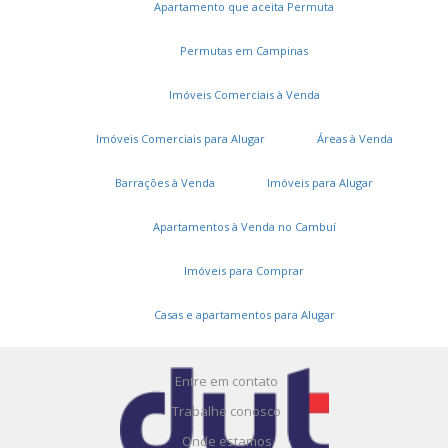
Apartamento que aceita Permuta
Permutas em Campinas
Imóveis Comerciais à Venda
Imóveis Comerciais para Alugar
Áreas à Venda
Serviços
Barrações à Venda
Imóveis para Alugar
Cadastros e Propostas
Apartamentos à Venda no Cambuí
Encomende seu imóvel
Imóveis para Comprar
Cadastre seu imóvel
Casas e apartamentos para Alugar
A DUT Imóveis
Entre em contato
Trabalhe conosco
Onde estamos