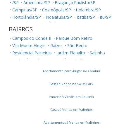
/SP
Americana/SP
Bragança Paulista/SP
Campinas/SP
Cosmópolis/SP
Holambra/SP
Hortolândia/SP
Indaiatuba/SP
Itatiba/SP
Itu/SP
Jaguariúna/SP
Jundiaí/SP
Louveira/SP
Monte Mor/SP
BAIRROS
Morungaba/SP
Nova Odessa/SP
Palestina/SP
Campos do Conde II
Parque Bom Retiro
Salto/SP
Santa Bárbara D'Oeste/SP
Serra Negra/SP
Vila Monte Alegre
Raízes
São Bento
Sorocaba/SP
Sumaré/SP
Ubatuba/SP
Valinhos/SP
Residencial Paineiras
Jardim Planalto
Saltinho
Vinhedo/SP
Votuporanga/SP
Jardim dos Calegaris
Residencial Club Portinari
Jardim dos Manacás
Jardim Ypê
Vila Bressani
Apartamento para Alugar no Cambuí
Parque Brasil 500
Chácara Nossa Senhora Auxiliadora
Jardim Flamboyant
Campos do Conde I
Casas à Venda no Swiss Park
Jardim de Itapoan
Metropolitan Park
Residencial Villa Lobos
Morumbi
Sunset Boulevard
Imóveis à Venda em Paulínia
Terras do Cancioneiro
Betel
Okinawa
Athenas
Casas à Venda em Valinhos
Parque da Represa
Residencial Alemac
Santa Terezinha
Jardim América
Villa Bella Florença
Apartamentos à Venda em Valinhos
La Dolce Vita Paulínia
João Aranha