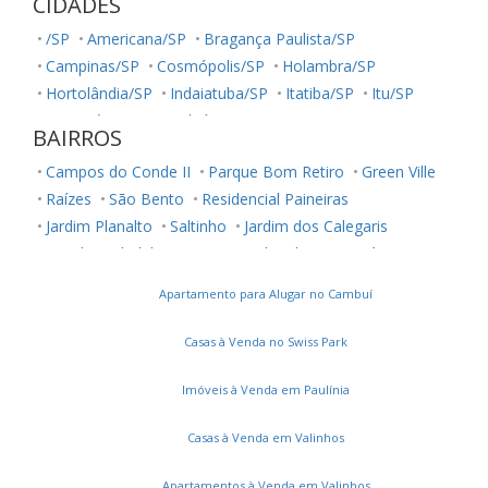
CIDADES
/SP
Americana/SP
Bragança Paulista/SP
Campinas/SP
Cosmópolis/SP
Holambra/SP
Hortolândia/SP
Indaiatuba/SP
Itatiba/SP
Itu/SP
Jaguariúna/SP
Jundiaí/SP
Louveira/SP
Monte Mor/SP
BAIRROS
Morungaba/SP
Nova Odessa/SP
Palestina/SP
Campos do Conde II
Parque Bom Retiro
Green Ville
Salto/SP
Santa Bárbara D'Oeste/SP
Serra Negra/SP
Raízes
São Bento
Residencial Paineiras
Sorocaba/SP
Sumaré/SP
Ubatuba/SP
Valinhos/SP
Jardim Planalto
Saltinho
Jardim dos Calegaris
Vinhedo/SP
Votuporanga/SP
Residencial Club Portinari
Jardim dos Manacás
Jardim Ypê
Vila Bressani
Parque Brasil 500
Apartamento para Alugar no Cambuí
Chácara Nossa Senhora Auxiliadora
Jardim Flamboyant
Campos do Conde I
Jardim de Itapoan
Casas à Venda no Swiss Park
Metropolitan Park
Residencial Villa Lobos
Morumbi
Sunset Boulevard
Terras do Cancioneiro
Betel
Imóveis à Venda em Paulínia
Okinawa
Athenas
Parque da Represa
Casas à Venda em Valinhos
Residencial Alemac
Santa Terezinha
Jardim América
Villa Bella Florença
La Dolce Vita Paulínia
João Aranha
Apartamentos à Venda em Valinhos