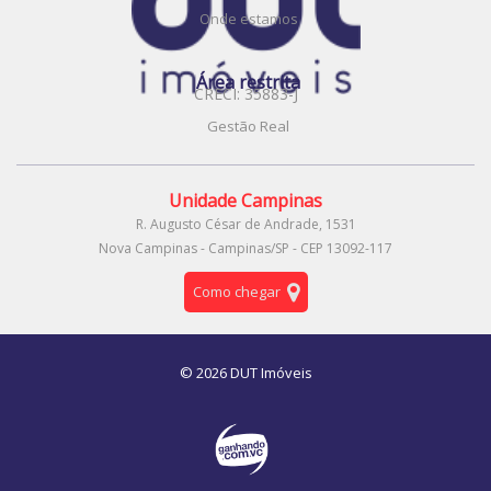
Onde estamos
Área restrita
CRECI: 35883-J
Gestão Real
Unidade Campinas
R. Augusto César de Andrade, 1531
Nova Campinas - Campinas/SP - CEP 13092-117
Como chegar
© 2026 DUT Imóveis