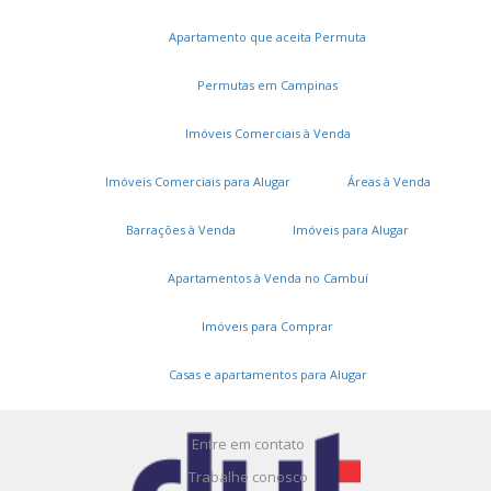
Apartamento que aceita Permuta
Permutas em Campinas
Imóveis Comerciais à Venda
Imóveis Comerciais para Alugar
Áreas à Venda
Serviços
Barrações à Venda
Imóveis para Alugar
Cadastros e Propostas
Apartamentos à Venda no Cambuí
Encomende seu imóvel
Imóveis para Comprar
Cadastre seu imóvel
Casas e apartamentos para Alugar
A DUT Imóveis
Entre em contato
Trabalhe conosco