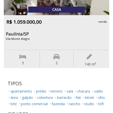
CASA
R$ 1.059.000,00
venda
Paulínia/SP
Vila Monte Alegre
3
2
140
m²
TIPOS
apartamento
prédio
terreno
sala
chácara
salão
área
galpão
cobertura
barracão
flat
kitnet
sítio
lote
ponto comercial
fazenda
rancho
studio
loft