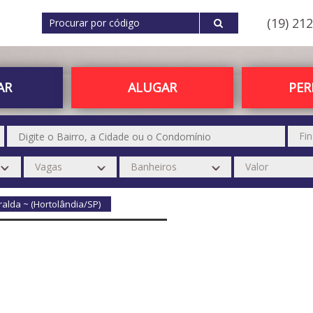
(19) 21
AR
ALUGAR
PE
alda ~ (Hortolândia/SP)