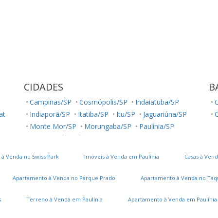
CIDADES
B
Campinas/SP
Cosmópolis/SP
Indaiatuba/SP
C
lat
Indiaporã/SP
Itatiba/SP
Itu/SP
Jaguariúna/SP
Monte Mor/SP
Morungaba/SP
Paulínia/SP
Santo Antônio de Posse/SP
Socorro/SP
Sumaré/SP
Valinhos/SP
Vinhedo/SP
 à Venda no Swiss Park
Imóveis à Venda em Paulínia
Casas à Vend
Apartamento à Venda no Parque Prado
Apartamento à Venda no Taq
s
Terreno à Venda em Paulínia
Apartamento à Venda em Paulínia