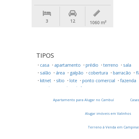
3
12
1060
m²
TIPOS
casa
apartamento
prédio
terreno
sala
salão
área
galpão
cobertura
barracão
f
kitnet
sítio
lote
ponto comercial
fazenda
rancho
studio
loft
Apartamento para Alugar no Cambuí
Casas
Alugar imóveis em Valinhos
Terreno à Venda em Campina