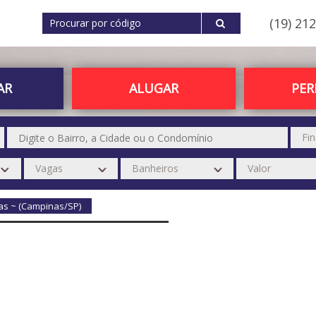
(19) 21
AR
ALUGAR
PE
as ~ (Campinas/SP)