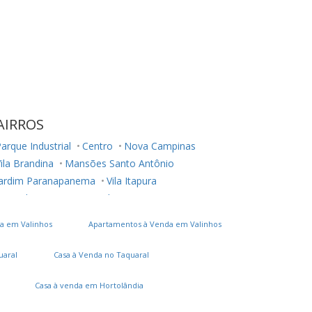
AIRROS
arque Industrial
Centro
Nova Campinas
ila Brandina
Mansões Santo Antônio
Jardim Paranapanema
Vila Itapura
Fazenda São Quirino
Vila João Jorge
Jardim Chapadão
Jardim Planalto
Cambuí
a em Valinhos
Apartamentos à Venda em Valinhos
Chácara Primavera
Loteamento Alphaville Campinas
uaral
Casa à Venda no Taquaral
Jardim Nova Europa
Casa à venda em Hortolândia