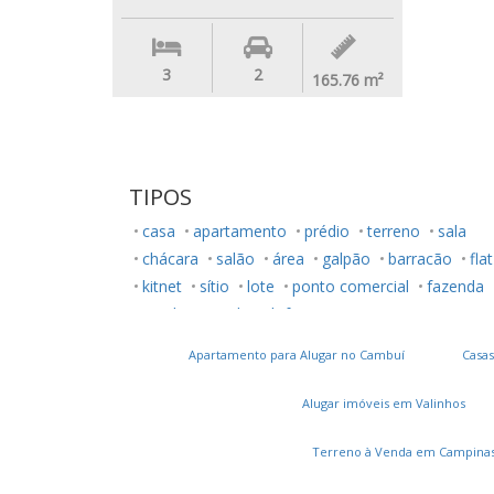
3
2
165.76
m²
TIPOS
casa
apartamento
prédio
terreno
sala
chácara
salão
área
galpão
barracão
flat
kitnet
sítio
lote
ponto comercial
fazenda
rancho
studio
loft
Apartamento para Alugar no Cambuí
Casas
Alugar imóveis em Valinhos
Terreno à Venda em Campina