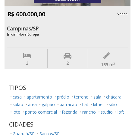
R$ 600.000,00
venda
Campinas/SP
Jardim Nova Europa
3
2
135
m²
TIPOS
casa
apartamento
prédio
terreno
sala
chácara
salão
área
galpão
barracão
flat
kitnet
sítio
lote
ponto comercial
fazenda
rancho
studio
loft
CIDADES
Guarujá/SP
Santos/SP