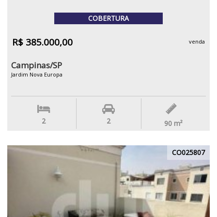
COBERTURA
R$ 385.000,00
venda
Campinas/SP
Jardim Nova Europa
2
2
90
m²
CO025807