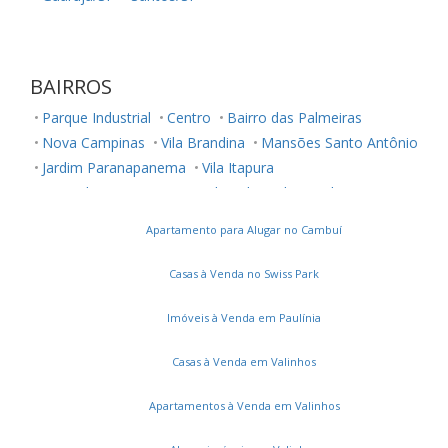
BAIRROS
Parque Industrial
Centro
Bairro das Palmeiras
Nova Campinas
Vila Brandina
Mansões Santo Antônio
Jardim Paranapanema
Vila Itapura
Fazenda São Quirino
Jardim Chapadão
Vila João Jorge
Jardim Planalto
Cambuí
Chácara Primavera
Apartamento para Alugar no Cambuí
Loteamento Alphaville Campinas
Casas à Venda no Swiss Park
Imóveis à Venda em Paulínia
Casas à Venda em Valinhos
Apartamentos à Venda em Valinhos