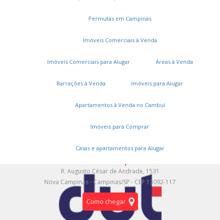
Cadastre seu imóvel
Permutas em Campinas
A DUT Imóveis
Imóveis Comerciais à Venda
Entre em contato
Imóveis Comerciais para Alugar
Áreas à Venda
Trabalhe conosco
Onde estamos
Barrações à Venda
Imóveis para Alugar
Apartamentos à Venda no Cambuí
Área restrita
Gestão Real
Imóveis para Comprar
Casas e apartamentos para Alugar
Unidade Campinas
R. Augusto César de Andrade, 1531
Nova Campinas - Campinas/SP - CEP 13092-117
Como chegar