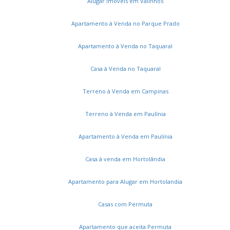
Alugar imóveis em Valinhos
Apartamento à Venda no Parque Prado
Apartamento à Venda no Taquaral
Casa à Venda no Taquaral
Terreno à Venda em Campinas
Terreno à Venda em Paulínia
Apartamento à Venda em Paulínia
Casa à venda em Hortolândia
Serviços
Apartamento para Alugar em Hortolandia
Cadastros e Propostas
Casas com Permuta
Encomende seu imóvel
Apartamento que aceita Permuta