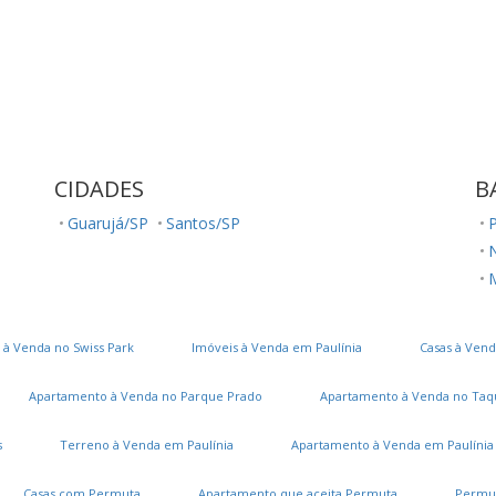
CIDADES
B
Guarujá/SP
Santos/SP
P
 à Venda no Swiss Park
Imóveis à Venda em Paulínia
Casas à Vend
Apartamento à Venda no Parque Prado
Apartamento à Venda no Taq
s
Terreno à Venda em Paulínia
Apartamento à Venda em Paulínia
Casas com Permuta
Apartamento que aceita Permuta
Permu