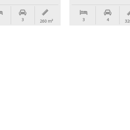
3
3
4
260
m²
32