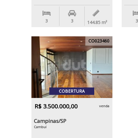
3
3
3
144.85
m²
CO023460
COBERTURA
R$ 3.500.000,00
venda
Campinas/SP
Cambuí