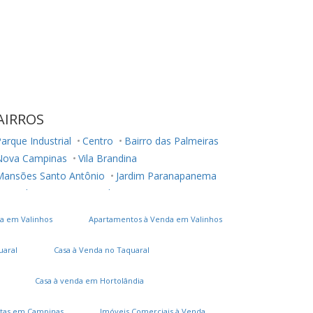
AIRROS
arque Industrial
Centro
Bairro das Palmeiras
Nova Campinas
Vila Brandina
Mansões Santo Antônio
Jardim Paranapanema
Fazenda São Quirino
Vila Itapura
Jardim Chapadão
Vila João Jorge
Jardim Planalto
a em Valinhos
Apartamentos à Venda em Valinhos
Chácara Primavera
Loteamento Alphaville Campinas
uaral
Casa à Venda no Taquaral
Jardim Nova Europa
Casa à venda em Hortolândia
tas em Campinas
Imóveis Comerciais à Venda