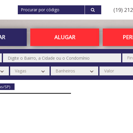
(19) 21
AR
ALUGAR
PE
as/SP)