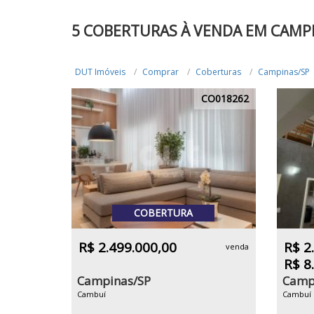
5 COBERTURAS À VENDA EM CAMP
DUT Imóveis
Comprar
Coberturas
Campinas/SP
CO018262
COBERTURA
R$ 2.499.000,00
R$ 2
venda
R$ 8
Campinas/SP
Camp
Cambuí
Cambuí