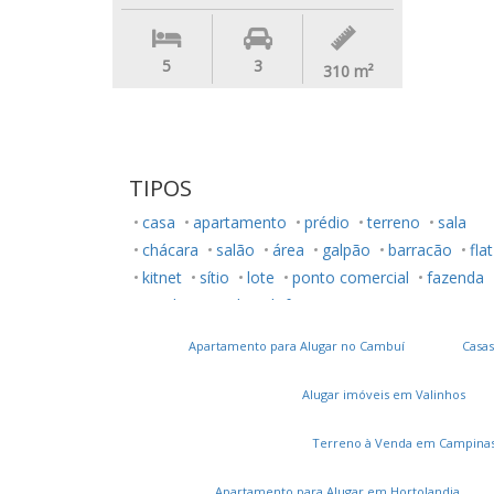
5
3
310
m²
TIPOS
casa
apartamento
prédio
terreno
sala
chácara
salão
área
galpão
barracão
flat
kitnet
sítio
lote
ponto comercial
fazenda
rancho
studio
loft
Apartamento para Alugar no Cambuí
Casas
Alugar imóveis em Valinhos
Terreno à Venda em Campina
Apartamento para Alugar em Hortolandia