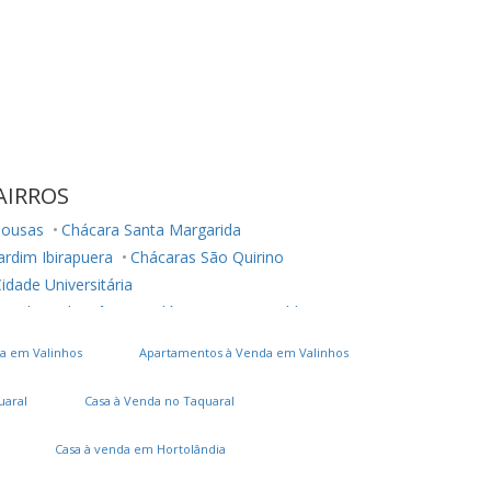
AIRROS
Sousas
Chácara Santa Margarida
ardim Ibirapuera
Chácaras São Quirino
idade Universitária
esidencial Estância Eudóxia (Barão Geraldo)
ardim Martinelli (Sousas)
a em Valinhos
Apartamentos à Venda em Valinhos
Chácaras Campos dos Amarais
Loteamento Parque São Martinho
uaral
Casa à Venda no Taquaral
esidencial Jatibela
Parque Alto Taquaral
ardim Indianópolis
Parque Santa Bárbara
Casa à venda em Hortolândia
ardim Aparecida
Terras do Friburgo