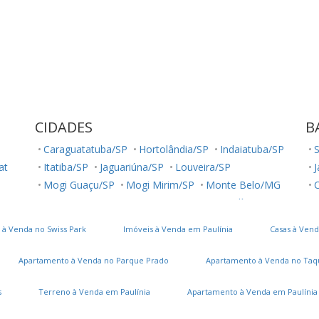
CIDADES
B
Caraguatatuba/SP
Hortolândia/SP
Indaiatuba/SP
lat
Itatiba/SP
Jaguariúna/SP
Louveira/SP
J
Mogi Guaçu/SP
Mogi Mirim/SP
Monte Belo/MG
C
Monte Mor/SP
Paranapanema/SP
Paulínia/SP
R
Salto/SP
Sumaré/SP
São José dos Campos/SP
J
 à Venda no Swiss Park
Imóveis à Venda em Paulínia
Casas à Vend
Valinhos/SP
Vinhedo/SP
Apartamento à Venda no Parque Prado
Apartamento à Venda no Taq
R
J
s
Terreno à Venda em Paulínia
Apartamento à Venda em Paulínia
J