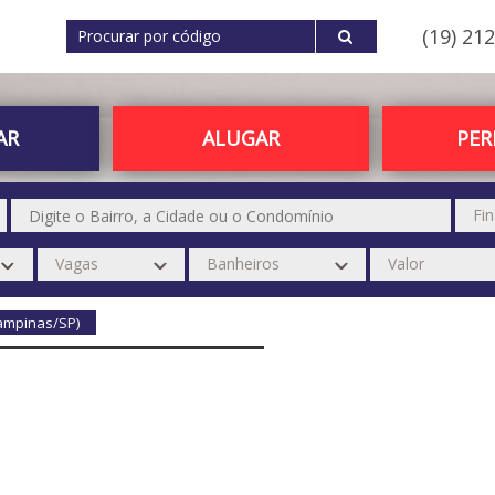
(19) 21
AR
ALUGAR
PE
Campinas/SP)