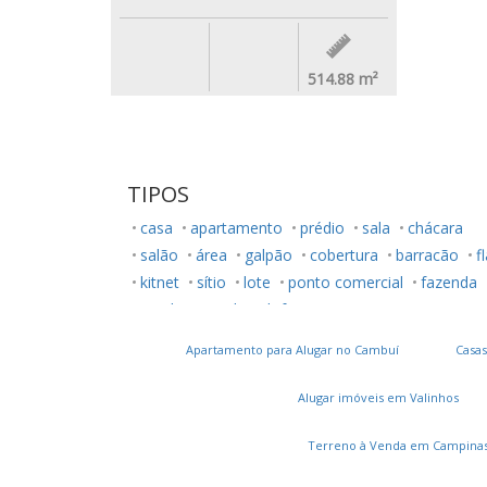
514.88
m²
TIPOS
casa
apartamento
prédio
sala
chácara
salão
área
galpão
cobertura
barracão
f
kitnet
sítio
lote
ponto comercial
fazenda
rancho
studio
loft
Apartamento para Alugar no Cambuí
Casas
Alugar imóveis em Valinhos
Terreno à Venda em Campina