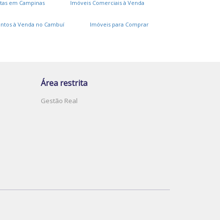
tas em Campinas
Imóveis Comerciais à Venda
Jardim Paranapanema
Parque Taquaral
arque das Universidades
Residencial Bela Aliança
ntos à Venda no Cambuí
Imóveis para Comprar
oteamento Residencial Pedra Alta (Sousas)
ardim Conceição (Sousas)
Swiss Park
ardim do Trevo
Ville Sainte Anne
Jardim Guarani
Jardim Chapadão
Parque dos Pomares
ardim Maria Rosa
Jardim Novo Campos Elíseos
Área restrita
Loteamento Parque dos Alecrins
Gestão Real
airro das Palmeiras
Parque Imperador
lphaville Dom Pedro
Cidade Satélite Íris
Jardim do Lago Continuação
Jardim Nova Esperança
Jardim Nova Europa
hácara Santa Letícia
arque Universitário de Viracopos
Jardim Caiman
Jardim Boa Esperança
Parque Rural Fazenda Santa Cândida
Jardim Proença
Jardim das Paineiras
Parque Jambeiro
Jardim Myrian Moreira da Costa