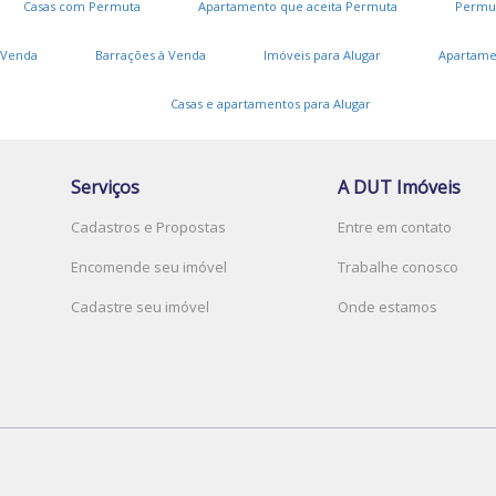
Casas com Permuta
Apartamento que aceita Permuta
Permu
P
 Venda
Barrações à Venda
Imóveis para Alugar
Apartame
L
J
Casas e apartamentos para Alugar
J
J
Serviços
A DUT Imóveis
Cadastros e Propostas
Entre em contato
B
A
Encomende seu imóvel
Trabalhe conosco
Cadastre seu imóvel
Onde estamos
C
P