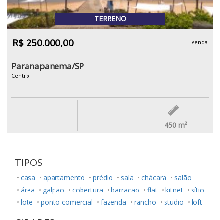
TERRENO
R$ 250.000,00
venda
Paranapanema/SP
Centro
450
m²
TIPOS
casa
apartamento
prédio
sala
chácara
salão
área
galpão
cobertura
barracão
flat
kitnet
sítio
lote
ponto comercial
fazenda
rancho
studio
loft