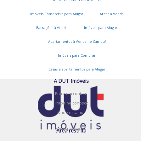
Imóveis Comerciais para Alugar
Áreas à Venda
Barrações à Venda
Imóveis para Alugar
Serviços
Apartamentos à Venda no Cambuí
Cadastros e Propostas
Encomende seu imóvel
Imóveis para Comprar
Cadastre seu imóvel
Casas e apartamentos para Alugar
A DUT Imóveis
Entre em contato
Trabalhe conosco
Onde estamos
CRECI: 35883-J
Área restrita