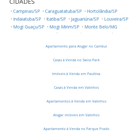
CIDADES
Campinas/SP
Caraguatatuba/SP
Hortolândia/SP
Indaiatuba/SP
Itatiba/SP
Jaguariúna/SP
Louveira/SP
Mogi Guaçu/SP
Mogi Mirim/SP
Monte Belo/MG
Monte Mor/SP
Paulínia/SP
Salto/SP
Sumaré/SP
São José dos Campos/SP
Valinhos/SP
Vinhedo/SP
Apartamento para Alugar no Cambuí
Casas à Venda no Swiss Park
Imóveis à Venda em Paulínia
Casas à Venda em Valinhos
Apartamentos à Venda em Valinhos
Alugar imóveis em Valinhos
Apartamento à Venda no Parque Prado