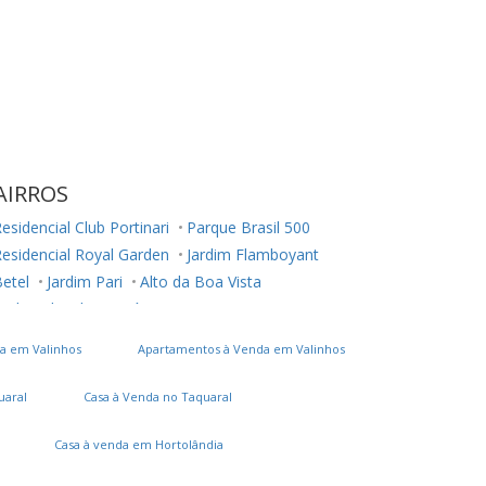
AIRROS
esidencial Club Portinari
Parque Brasil 500
esidencial Royal Garden
Jardim Flamboyant
etel
Jardim Pari
Alto da Boa Vista
ardim Planalto
Raízes
a em Valinhos
Apartamentos à Venda em Valinhos
uaral
Casa à Venda no Taquaral
Casa à venda em Hortolândia