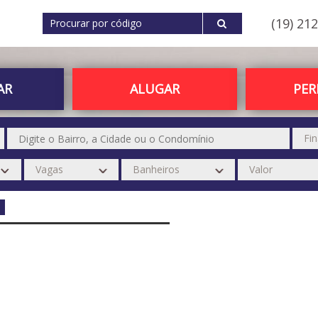
(19) 21
AR
ALUGAR
PE