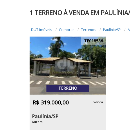
1 TERRENO À VENDA EM PAULÍNIA
DUT Imóveis
Comprar
Terrenos
Paulínia/SP
A
TE018536
TERRENO
R$ 319.000,00
venda
Paulínia/SP
Aurora