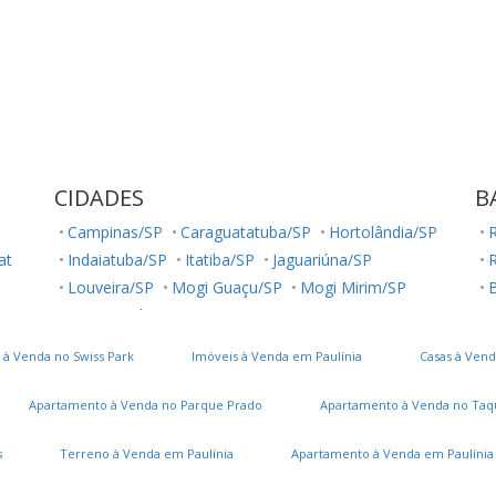
CIDADES
B
Campinas/SP
Caraguatatuba/SP
Hortolândia/SP
R
lat
Indaiatuba/SP
Itatiba/SP
Jaguariúna/SP
R
Louveira/SP
Mogi Guaçu/SP
Mogi Mirim/SP
B
Monte Belo/MG
Monte Mor/SP
J
Paranapanema/SP
Salto/SP
Sumaré/SP
 à Venda no Swiss Park
Imóveis à Venda em Paulínia
Casas à Vend
São José dos Campos/SP
Valinhos/SP
Vinhedo/SP
Apartamento à Venda no Parque Prado
Apartamento à Venda no Taq
s
Terreno à Venda em Paulínia
Apartamento à Venda em Paulínia