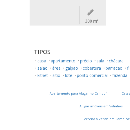
300
m²
TIPOS
casa
apartamento
prédio
sala
chácara
salão
área
galpão
cobertura
barracão
f
kitnet
sítio
lote
ponto comercial
fazenda
rancho
studio
loft
Apartamento para Alugar no Cambuí
Casas
Alugar imóveis em Valinhos
Terreno à Venda em Campina