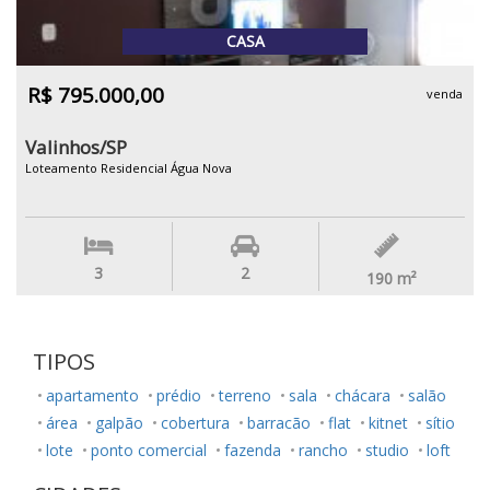
CASA
R$ 795.000,00
venda
Valinhos/SP
Loteamento Residencial Água Nova
3
2
190
m²
TIPOS
apartamento
prédio
terreno
sala
chácara
salão
área
galpão
cobertura
barracão
flat
kitnet
sítio
lote
ponto comercial
fazenda
rancho
studio
loft