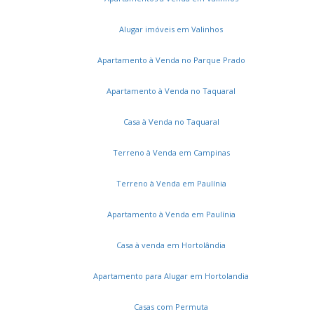
Loteamento Residencial Santa Gertrudes
Jardim Lorena
Madre Maria Vilac
Jardim São Marcos
Jardim Ribeiro
Alugar imóveis em Valinhos
Jardim Paiquerê
Roncáglia
Vivenda das Quaresmeiras
Sans Souci
Vivenda das Cerejeiras
Jardim Universo
Apartamento à Venda no Parque Prado
Residencial Portal do Jequitibá
Jardim Recanto
Apartamento à Venda no Taquaral
Condominio Morada das Nascentes
Parque Cecap
Jardim Santa Helena
Residencial Porto Seguro Village
Casa à Venda no Taquaral
Jardim Europa
Village Sans Souci
Villaggio Fiorentino
Dossel Esplanada Village
Terreno à Venda em Campinas
Condomínio Residencial Terras do Caribe
Chácaras Alpina
Terreno à Venda em Paulínia
Apartamento à Venda em Paulínia
Casa à venda em Hortolândia
Apartamento para Alugar em Hortolandia
Casas com Permuta