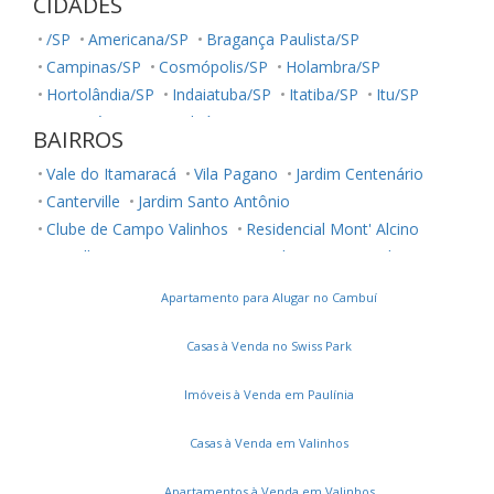
CIDADES
/SP
Americana/SP
Bragança Paulista/SP
Campinas/SP
Cosmópolis/SP
Holambra/SP
Hortolândia/SP
Indaiatuba/SP
Itatiba/SP
Itu/SP
Jaguariúna/SP
Jundiaí/SP
Louveira/SP
Monte Mor/SP
BAIRROS
Morungaba/SP
Nova Odessa/SP
Palestina/SP
Vale do Itamaracá
Vila Pagano
Jardim Centenário
Paulínia/SP
Salto/SP
Santa Bárbara D'Oeste/SP
Canterville
Jardim Santo Antônio
Serra Negra/SP
Sorocaba/SP
Sumaré/SP
Clube de Campo Valinhos
Residencial Mont' Alcino
Ubatuba/SP
Vinhedo/SP
Votuporanga/SP
Ecovilla Boa Vista
Ortizes
Jardim Monte Verde
Tabatinga
Tabapuã
Villaggio San Pietro
Apartamento para Alugar no Cambuí
Flor da Serra
Vila Santana
Parque Nova Suíça
Loteamento Nova Espírito Santo
Casas à Venda no Swiss Park
Condomínio Residencial Terras do Oriente
Chácara Flora
Green Boulevard
Imóveis à Venda em Paulínia
Jardim Novo Horizonte
Chácara das Nações
Casas à Venda em Valinhos
Residencial São Joaquim
Vila Clayton
Residencial Vivenda das Pitangueiras
Vila Capuava
Apartamentos à Venda em Valinhos