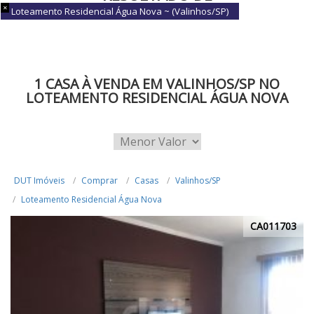
Loteamento Residencial Água Nova ~ (Valinhos/SP)
BUSCA
1 CASA À VENDA EM VALINHOS/SP NO
LOTEAMENTO RESIDENCIAL ÁGUA NOVA
DUT Imóveis
Comprar
Casas
Valinhos/SP
Loteamento Residencial Água Nova
CA011703