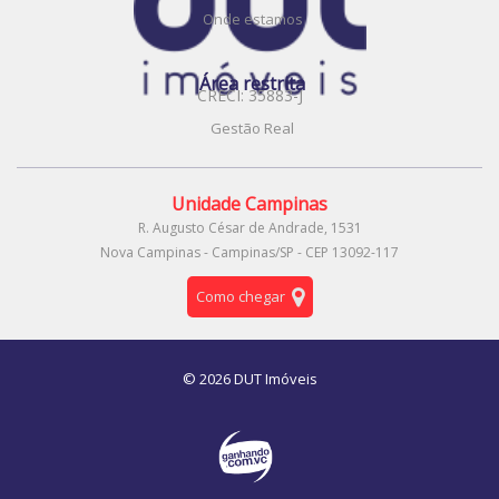
Onde estamos
Área restrita
CRECI: 35883-J
Gestão Real
Unidade Campinas
R. Augusto César de Andrade, 1531
Nova Campinas - Campinas/SP - CEP 13092-117
Como chegar
© 2026 DUT Imóveis