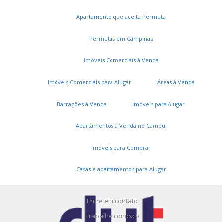
Apartamento que aceita Permuta
Permutas em Campinas
Imóveis Comerciais à Venda
Imóveis Comerciais para Alugar
Áreas à Venda
Serviços
Barrações à Venda
Imóveis para Alugar
Cadastros e Propostas
Apartamentos à Venda no Cambuí
Encomende seu imóvel
Imóveis para Comprar
Cadastre seu imóvel
Casas e apartamentos para Alugar
A DUT Imóveis
Entre em contato
Trabalhe conosco