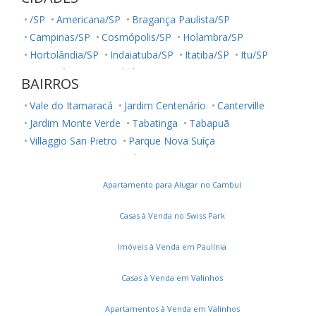
/SP
Americana/SP
Bragança Paulista/SP
Campinas/SP
Cosmópolis/SP
Holambra/SP
Hortolândia/SP
Indaiatuba/SP
Itatiba/SP
Itu/SP
Jaguariúna/SP
Jundiaí/SP
Louveira/SP
Monte Mor/SP
BAIRROS
Morungaba/SP
Nova Odessa/SP
Palestina/SP
Vale do Itamaracá
Jardim Centenário
Canterville
Paulínia/SP
Salto/SP
Santa Bárbara D'Oeste/SP
Jardim Monte Verde
Tabatinga
Tabapuã
Serra Negra/SP
Sorocaba/SP
Sumaré/SP
Villaggio San Pietro
Parque Nova Suíça
Ubatuba/SP
Vinhedo/SP
Votuporanga/SP
Loteamento Nova Espírito Santo
Condomínio Residencial Terras do Oriente
Apartamento para Alugar no Cambuí
Chácara Flora
Green Boulevard
Jardim Novo Horizonte
Chácara das Nações
Casas à Venda no Swiss Park
Residencial Mont' Alcino
Jardim Santo Antônio
Clube de Campo Valinhos
Vila Santana
Flor da Serra
Imóveis à Venda em Paulínia
Ecovilla Boa Vista
Ortizes
Residencial São Joaquim
Casas à Venda em Valinhos
Vila Clayton
Loteamento Residencial Água Nova
Madre Maria Vilac
Jardim Lorena
Apartamentos à Venda em Valinhos