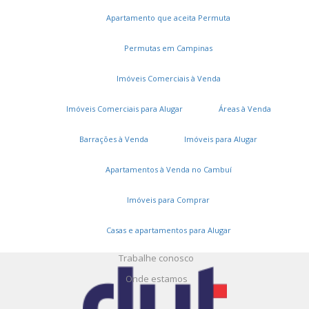
Apartamento que aceita Permuta
Permutas em Campinas
Imóveis Comerciais à Venda
Serviços
Imóveis Comerciais para Alugar
Áreas à Venda
Cadastros e Propostas
Barrações à Venda
Imóveis para Alugar
Encomende seu imóvel
Cadastre seu imóvel
Apartamentos à Venda no Cambuí
Imóveis para Comprar
A DUT Imóveis
Casas e apartamentos para Alugar
Entre em contato
Trabalhe conosco
Onde estamos