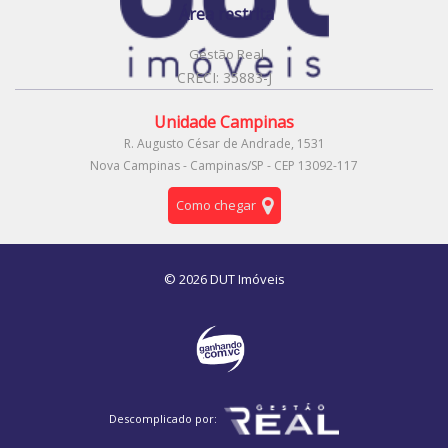
Área restrita
Gestão Real
CRECI: 35883-J
Unidade Campinas
R. Augusto César de Andrade, 1531
Nova Campinas - Campinas/SP - CEP 13092-117
Como chegar
© 2026 DUT Imóveis
Descomplicado por: