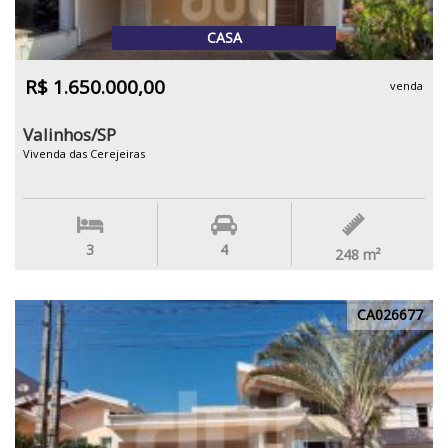
CASA
R$ 1.650.000,00
venda
Valinhos/SP
Vivenda das Cerejeiras
3
4
248
m²
CA026677