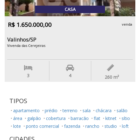
CASA
R$ 1.650.000,00
venda
Valinhos/SP
Vivenda das Cerejeiras
3
4
260
m²
TIPOS
apartamento
prédio
terreno
sala
chácara
salão
área
galpão
cobertura
barracão
flat
kitnet
sítio
lote
ponto comercial
fazenda
rancho
studio
loft
CIDADES