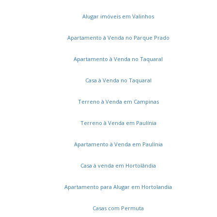
Residencial Vivenda das Pitangueiras
Vila Capuava
Loteamento Residencial Santa Gertrudes
Vila Pagano
Alugar imóveis em Valinhos
Jardim São Marcos
Jardim Ribeiro
Jardim Paiquerê
Roncáglia
Vivenda das Quaresmeiras
Sans Souci
Apartamento à Venda no Parque Prado
Jardim Universo
Residencial Portal do Jequitibá
Apartamento à Venda no Taquaral
Jardim Recanto
Condominio Morada das Nascentes
Parque Cecap
Jardim Santa Helena
Casa à Venda no Taquaral
Residencial Porto Seguro Village
Jardim Europa
Village Sans Souci
Villaggio Fiorentino
Terreno à Venda em Campinas
Dossel Esplanada Village
Condomínio Residencial Terras do Caribe
Terreno à Venda em Paulínia
Chácaras Alpina
Apartamento à Venda em Paulínia
Casa à venda em Hortolândia
Apartamento para Alugar em Hortolandia
Casas com Permuta