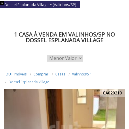
Dossel Esplanada Village ~ (Valinhos/SP)
BUSCA
1 CASA À VENDA EM VALINHOS/SP NO
DOSSEL ESPLANADA VILLAGE
DUT Imóveis
Comprar
Casas
Valinhos/SP
Dossel Esplanada Village
CA020210