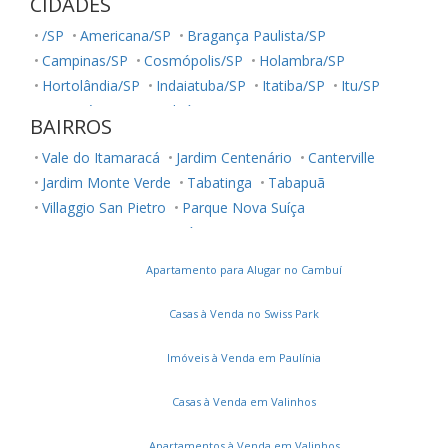
CIDADES
/SP
Americana/SP
Bragança Paulista/SP
Campinas/SP
Cosmópolis/SP
Holambra/SP
Hortolândia/SP
Indaiatuba/SP
Itatiba/SP
Itu/SP
Jaguariúna/SP
Jundiaí/SP
Louveira/SP
Monte Mor/SP
BAIRROS
Morungaba/SP
Nova Odessa/SP
Palestina/SP
Vale do Itamaracá
Jardim Centenário
Canterville
Paulínia/SP
Salto/SP
Santa Bárbara D'Oeste/SP
Jardim Monte Verde
Tabatinga
Tabapuã
Serra Negra/SP
Sorocaba/SP
Sumaré/SP
Villaggio San Pietro
Parque Nova Suíça
Ubatuba/SP
Vinhedo/SP
Votuporanga/SP
Loteamento Nova Espírito Santo
Condomínio Residencial Terras do Oriente
Apartamento para Alugar no Cambuí
Chácara Flora
Villaggio Fiorentino
Green Boulevard
Jardim Novo Horizonte
Chácara das Nações
Casas à Venda no Swiss Park
Residencial Mont' Alcino
Jardim Santo Antônio
Clube de Campo Valinhos
Vila Santana
Flor da Serra
Imóveis à Venda em Paulínia
Ecovilla Boa Vista
Ortizes
Residencial São Joaquim
Casas à Venda em Valinhos
Vila Clayton
Loteamento Residencial Água Nova
Madre Maria Vilac
Jardim Lorena
Apartamentos à Venda em Valinhos