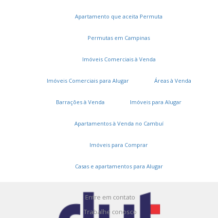
Apartamento que aceita Permuta
Permutas em Campinas
Imóveis Comerciais à Venda
Imóveis Comerciais para Alugar
Áreas à Venda
Serviços
Barrações à Venda
Imóveis para Alugar
Cadastros e Propostas
Apartamentos à Venda no Cambuí
Encomende seu imóvel
Imóveis para Comprar
Cadastre seu imóvel
Casas e apartamentos para Alugar
A DUT Imóveis
Entre em contato
Trabalhe conosco