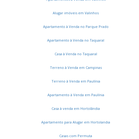
Residencial Vivenda das Pitangueiras
Vila Capuava
Loteamento Residencial Santa Gertrudes
Vila Pagano
Alugar imóveis em Valinhos
Jardim São Marcos
Jardim Ribeiro
Jardim Paiquerê
Roncáglia
Vivenda das Quaresmeiras
Sans Souci
Apartamento à Venda no Parque Prado
Vivenda das Cerejeiras
Jardim Universo
Apartamento à Venda no Taquaral
Residencial Portal do Jequitibá
Jardim Recanto
Condominio Morada das Nascentes
Parque Cecap
Casa à Venda no Taquaral
Jardim Santa Helena
Residencial Porto Seguro Village
Jardim Europa
Village Sans Souci
Terreno à Venda em Campinas
Condomínio Residencial Terras do Caribe
Chácaras Alpina
Terreno à Venda em Paulínia
Apartamento à Venda em Paulínia
Casa à venda em Hortolândia
Apartamento para Alugar em Hortolandia
Casas com Permuta