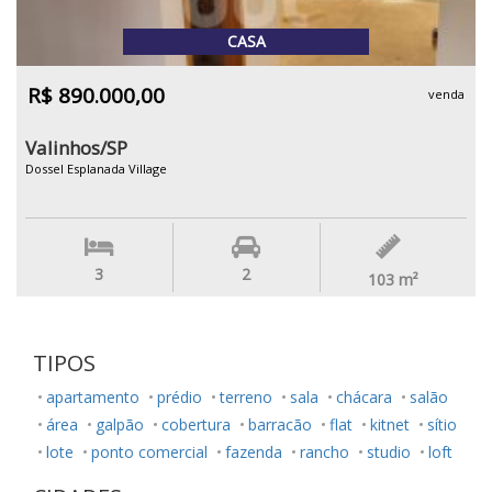
CASA
R$ 890.000,00
venda
Valinhos/SP
Dossel Esplanada Village
3
2
103
m²
TIPOS
apartamento
prédio
terreno
sala
chácara
salão
área
galpão
cobertura
barracão
flat
kitnet
sítio
lote
ponto comercial
fazenda
rancho
studio
loft