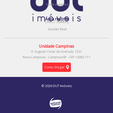
Onde estamos
Área restrita
CRECI: 35883-J
Gestão Real
Unidade Campinas
R. Augusto César de Andrade, 1531
Nova Campinas - Campinas/SP - CEP 13092-117
Como chegar
© 2026 DUT Imóveis