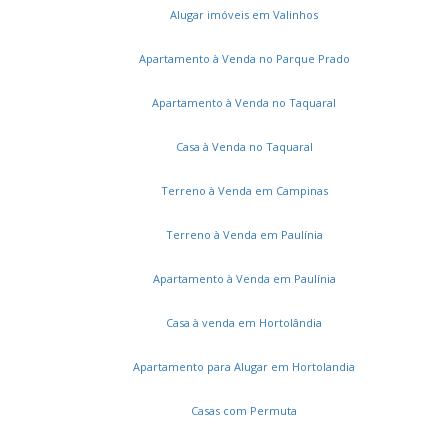
Chácara Flora
Jardim São Marcos
Jardim Ribeiro
Alugar imóveis em Valinhos
Jardim Paiquerê
Roncáglia
Vivenda das Quaresmeiras
Sans Souci
Vivenda das Cerejeiras
Jardim Universo
Apartamento à Venda no Parque Prado
Residencial Portal do Jequitibá
Jardim Recanto
Apartamento à Venda no Taquaral
Condominio Morada das Nascentes
Parque Cecap
Jardim Santa Helena
Residencial Porto Seguro Village
Casa à Venda no Taquaral
Village Sans Souci
Villaggio Fiorentino
Dossel Esplanada Village
Terreno à Venda em Campinas
Condomínio Residencial Terras do Caribe
Chácaras Alpina
Terreno à Venda em Paulínia
Apartamento à Venda em Paulínia
Casa à venda em Hortolândia
Apartamento para Alugar em Hortolandia
Casas com Permuta