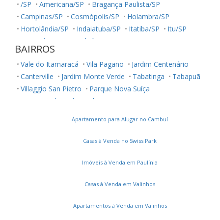
/SP
Americana/SP
Bragança Paulista/SP
Campinas/SP
Cosmópolis/SP
Holambra/SP
Hortolândia/SP
Indaiatuba/SP
Itatiba/SP
Itu/SP
Jaguariúna/SP
Jundiaí/SP
Louveira/SP
Monte Mor/SP
BAIRROS
Morungaba/SP
Nova Odessa/SP
Palestina/SP
Vale do Itamaracá
Vila Pagano
Jardim Centenário
Paulínia/SP
Salto/SP
Santa Bárbara D'Oeste/SP
Canterville
Jardim Monte Verde
Tabatinga
Tabapuã
Serra Negra/SP
Sorocaba/SP
Sumaré/SP
Villaggio San Pietro
Parque Nova Suíça
Ubatuba/SP
Vinhedo/SP
Votuporanga/SP
Green Boulevard
Jardim Novo Horizonte
Chácara das Nações
Residencial Mont' Alcino
Apartamento para Alugar no Cambuí
Jardim Santo Antônio
Clube de Campo Valinhos
Vila Santana
Flor da Serra
Ecovilla Boa Vista
Ortizes
Casas à Venda no Swiss Park
Residencial São Joaquim
Vila Clayton
Loteamento Residencial Água Nova
Madre Maria Vilac
Imóveis à Venda em Paulínia
Jardim Lorena
Residencial Vivenda das Pitangueiras
Casas à Venda em Valinhos
Vila Capuava
Loteamento Residencial Santa Gertrudes
Loteamento Nova Espírito Santo
Apartamentos à Venda em Valinhos
Condomínio Residencial Terras do Oriente