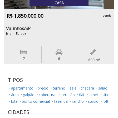
CASA
R$ 1.850.000,00
venda
Valinhos/SP
Jardim Europa
7
6
600
m²
TIPOS
apartamento
prédio
terreno
sala
chácara
salão
área
galpão
cobertura
barracão
flat
kitnet
sítio
lote
ponto comercial
fazenda
rancho
studio
loft
CIDADES