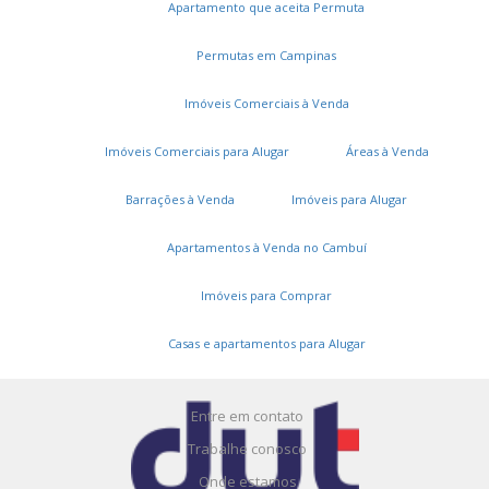
Apartamento que aceita Permuta
Permutas em Campinas
Imóveis Comerciais à Venda
Imóveis Comerciais para Alugar
Áreas à Venda
Serviços
Barrações à Venda
Imóveis para Alugar
Cadastros e Propostas
Apartamentos à Venda no Cambuí
Encomende seu imóvel
Imóveis para Comprar
Cadastre seu imóvel
Casas e apartamentos para Alugar
A DUT Imóveis
Entre em contato
Trabalhe conosco
Onde estamos