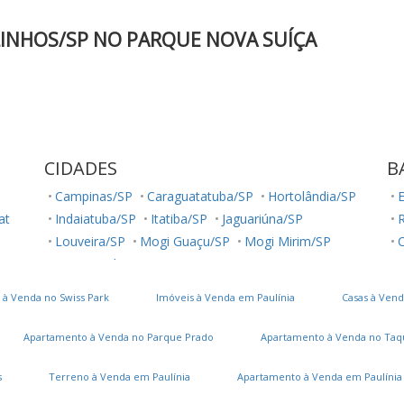
INHOS/SP NO PARQUE NOVA SUÍÇA
CIDADES
B
Campinas/SP
Caraguatatuba/SP
Hortolândia/SP
E
lat
Indaiatuba/SP
Itatiba/SP
Jaguariúna/SP
R
Louveira/SP
Mogi Guaçu/SP
Mogi Mirim/SP
C
Monte Belo/MG
Monte Mor/SP
J
Paranapanema/SP
Paulínia/SP
Salto/SP
 à Venda no Swiss Park
Imóveis à Venda em Paulínia
Casas à Vend
Sumaré/SP
São José dos Campos/SP
Vinhedo/SP
Apartamento à Venda no Parque Prado
Apartamento à Venda no Taq
s
Terreno à Venda em Paulínia
Apartamento à Venda em Paulínia