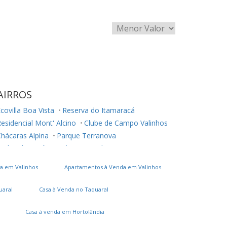
AIRROS
covilla Boa Vista
Reserva do Itamaracá
esidencial Mont' Alcino
Clube de Campo Valinhos
hácaras Alpina
Parque Terranova
ardim das Vitórias Régias
Lenheiro
a em Valinhos
Apartamentos à Venda em Valinhos
uaral
Casa à Venda no Taquaral
Casa à venda em Hortolândia