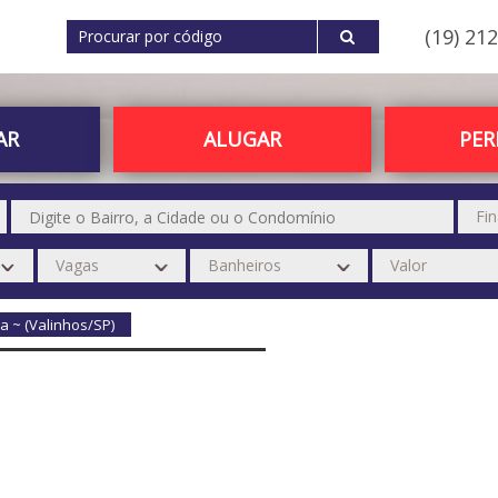
(19) 21
AR
ALUGAR
PE
a ~ (Valinhos/SP)