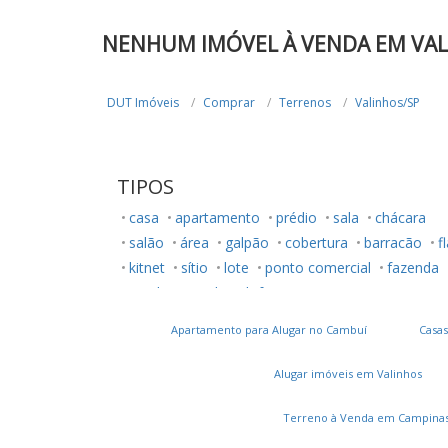
NENHUM IMÓVEL À VENDA EM VAL
DUT Imóveis
Comprar
Terrenos
Valinhos/SP
TIPOS
casa
apartamento
prédio
sala
chácara
salão
área
galpão
cobertura
barracão
f
kitnet
sítio
lote
ponto comercial
fazenda
rancho
studio
loft
Apartamento para Alugar no Cambuí
Casas
Alugar imóveis em Valinhos
Terreno à Venda em Campina