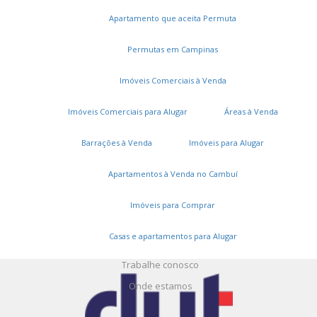
Apartamento que aceita Permuta
Permutas em Campinas
Imóveis Comerciais à Venda
Serviços
Imóveis Comerciais para Alugar
Áreas à Venda
Cadastros e Propostas
Barrações à Venda
Imóveis para Alugar
Encomende seu imóvel
Cadastre seu imóvel
Apartamentos à Venda no Cambuí
Imóveis para Comprar
A DUT Imóveis
Casas e apartamentos para Alugar
Entre em contato
Trabalhe conosco
Onde estamos