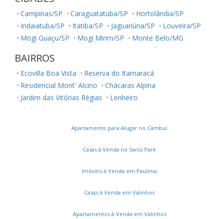
Campinas/SP
Caraguatatuba/SP
Hortolândia/SP
Indaiatuba/SP
Itatiba/SP
Jaguariúna/SP
Louveira/SP
Mogi Guaçu/SP
Mogi Mirim/SP
Monte Belo/MG
Monte Mor/SP
Paranapanema/SP
Paulínia/SP
BAIRROS
Salto/SP
Sumaré/SP
São José dos Campos/SP
Ecovilla Boa Vista
Reserva do Itamaracá
Vinhedo/SP
Residencial Mont' Alcino
Chácaras Alpina
Jardim das Vitórias Régias
Lenheiro
Clube de Campo Valinhos
Apartamento para Alugar no Cambuí
Casas à Venda no Swiss Park
Imóveis à Venda em Paulínia
Casas à Venda em Valinhos
Apartamentos à Venda em Valinhos