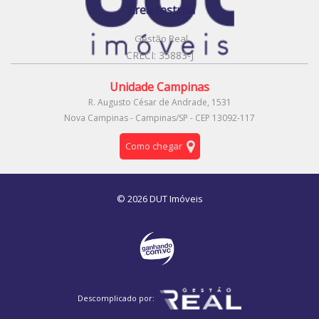
Área restrita
Gestão Real
CRECI: 35883-J
Unidade Campinas
R. Augusto César de Andrade, 1531
Nova Campinas - Campinas/SP - CEP 13092-117
Como chegar
© 2026 DUT Imóveis
Descomplicado por: