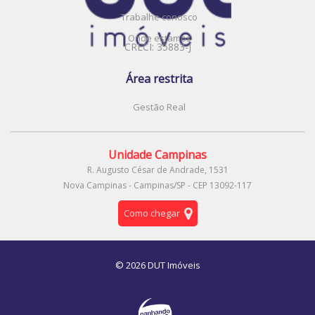
Trabalhe conosco
Onde estamos
CRECI: 35883-J
Área restrita
Gestão Real
Unidade Campinas
R. Augusto César de Andrade, 1531
Nova Campinas - Campinas/SP - CEP 13092-117
Como chegar
© 2026 DUT Imóveis