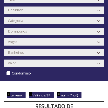
Condomínio
terreno
Valinhos/SP
null ~ (/null)
RESULTADO DE