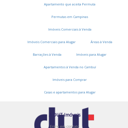
Apartamento que aceita Permuta
Permutas em Campinas
Imóveis Comerciais à Venda
Imóveis Comerciais para Alugar
Áreas à Venda
Barrações à Venda
Imóveis para Alugar
Apartamentos à Venda no Cambuí
Serviços
Imóveis para Comprar
Cadastros e Propostas
Encomende seu imóvel
Casas e apartamentos para Alugar
Cadastre seu imóvel
A DUT Imóveis
Entre em contato