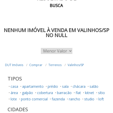
BUSCA
NENHUM IMÓVEL À VENDA EM VALINHOS/SP
NO NULL
DUT Imóveis
Comprar
Terrenos
Valinhos/SP
TIPOS
casa
apartamento
prédio
sala
chácara
salão
área
galpão
cobertura
barracão
flat
kitnet
sítio
lote
ponto comercial
fazenda
rancho
studio
loft
CIDADES