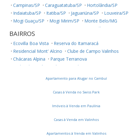
Campinas/SP
Caraguatatuba/SP
Hortolândia/SP
Indaiatuba/SP
Itatiba/SP
Jaguariúna/SP
Louveira/SP
Mogi Guaçu/SP
Mogi Mirim/SP
Monte Belo/MG
Monte Mor/SP
Paranapanema/SP
Paulínia/SP
BAIRROS
Salto/SP
Sumaré/SP
São José dos Campos/SP
Ecovilla Boa Vista
Reserva do Itamaracá
Vinhedo/SP
Residencial Mont' Alcino
Clube de Campo Valinhos
Chácaras Alpina
Parque Terranova
Jardim das Vitórias Régias
Lenheiro
Apartamento para Alugar no Cambuí
Casas à Venda no Swiss Park
Imóveis à Venda em Paulínia
Casas à Venda em Valinhos
Apartamentos à Venda em Valinhos