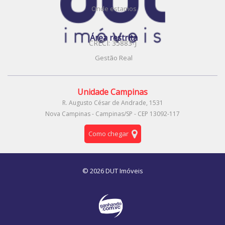
Onde estamos
Área restrita
CRECI: 35883-J
Gestão Real
Unidade Campinas
R. Augusto César de Andrade, 1531
Nova Campinas - Campinas/SP - CEP 13092-117
Como chegar
© 2026 DUT Imóveis