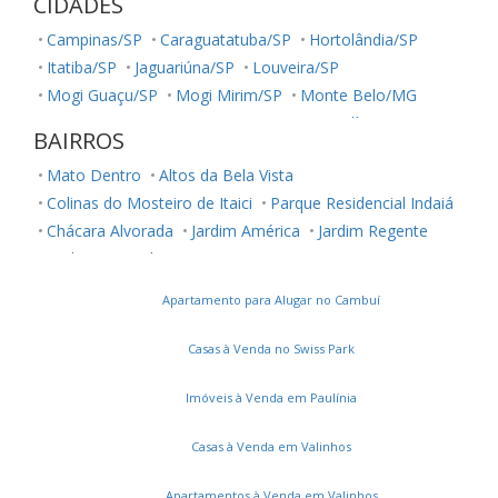
CIDADES
Campinas/SP
Caraguatatuba/SP
Hortolândia/SP
Itatiba/SP
Jaguariúna/SP
Louveira/SP
Mogi Guaçu/SP
Mogi Mirim/SP
Monte Belo/MG
Monte Mor/SP
Paranapanema/SP
Paulínia/SP
BAIRROS
Salto/SP
Sumaré/SP
São José dos Campos/SP
Mato Dentro
Altos da Bela Vista
Valinhos/SP
Vinhedo/SP
Colinas do Mosteiro de Itaici
Parque Residencial Indaiá
Chácara Alvorada
Jardim América
Jardim Regente
Jardim Morumbi
Recanto Campestre Internacional de Viracopos Gleba 6
Apartamento para Alugar no Cambuí
Colinas de Indaiatuba
Jardim Colonial
Jardim Casablanca
Jardim Morada do Sol
Vila Brizzola
Casas à Venda no Swiss Park
Jardim Santa Rita
Jardim Primavera
Chácara Areal
Jardins do Império
Loteamento Park Gran Reserve
Imóveis à Venda em Paulínia
Casas à Venda em Valinhos
Apartamentos à Venda em Valinhos