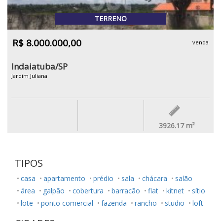
TERRENO
R$ 8.000.000,00
venda
Indaiatuba/SP
Jardim Juliana
3926.17
m²
TIPOS
casa
apartamento
prédio
sala
chácara
salão
área
galpão
cobertura
barracão
flat
kitnet
sítio
lote
ponto comercial
fazenda
rancho
studio
loft