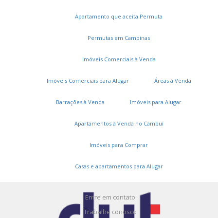
Apartamento que aceita Permuta
Permutas em Campinas
Imóveis Comerciais à Venda
Imóveis Comerciais para Alugar
Áreas à Venda
Serviços
Barrações à Venda
Imóveis para Alugar
Cadastros e Propostas
Apartamentos à Venda no Cambuí
Encomende seu imóvel
Imóveis para Comprar
Cadastre seu imóvel
Casas e apartamentos para Alugar
A DUT Imóveis
Entre em contato
Trabalhe conosco