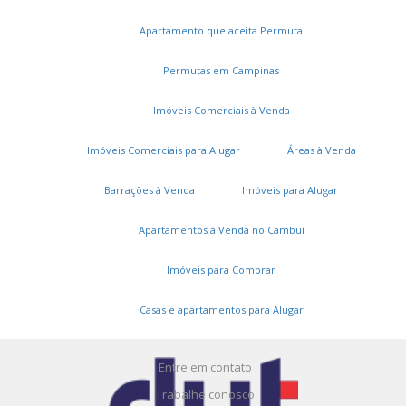
Apartamento que aceita Permuta
Permutas em Campinas
Imóveis Comerciais à Venda
Imóveis Comerciais para Alugar
Áreas à Venda
Serviços
Barrações à Venda
Imóveis para Alugar
Cadastros e Propostas
Apartamentos à Venda no Cambuí
Encomende seu imóvel
Imóveis para Comprar
Cadastre seu imóvel
Casas e apartamentos para Alugar
A DUT Imóveis
Entre em contato
Trabalhe conosco