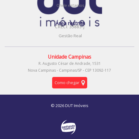
Onde estamos
Área restrita
CRECI: 35883-J
Gestão Real
Unidade Campinas
R. Augusto César de Andrade, 1531
Nova Campinas - Campinas/SP - CEP 13092-117
Como chegar
© 2026 DUT Imóveis