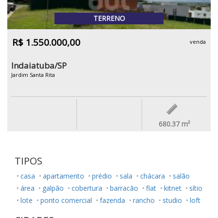
TERRENO
R$ 1.550.000,00
venda
Indaiatuba/SP
Jardim Santa Rita
680.37
m²
TIPOS
casa
apartamento
prédio
sala
chácara
salão
área
galpão
cobertura
barracão
flat
kitnet
sítio
lote
ponto comercial
fazenda
rancho
studio
loft