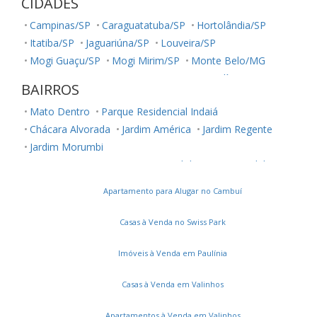
CIDADES
Campinas/SP
Caraguatatuba/SP
Hortolândia/SP
Itatiba/SP
Jaguariúna/SP
Louveira/SP
Mogi Guaçu/SP
Mogi Mirim/SP
Monte Belo/MG
Monte Mor/SP
Paranapanema/SP
Paulínia/SP
BAIRROS
Salto/SP
Sumaré/SP
São José dos Campos/SP
Mato Dentro
Parque Residencial Indaiá
Valinhos/SP
Vinhedo/SP
Chácara Alvorada
Jardim América
Jardim Regente
Jardim Morumbi
Recanto Campestre Internacional de Viracopos Gleba 6
Colinas de Indaiatuba
Altos da Bela Vista
Apartamento para Alugar no Cambuí
Colinas do Mosteiro de Itaici
Jardim Juliana
Jardim Colonial
Jardim Casablanca
Casas à Venda no Swiss Park
Jardim Morada do Sol
Vila Brizzola
Jardim Primavera
Chácara Areal
Jardins do Império
Imóveis à Venda em Paulínia
Loteamento Park Gran Reserve
Casas à Venda em Valinhos
Apartamentos à Venda em Valinhos