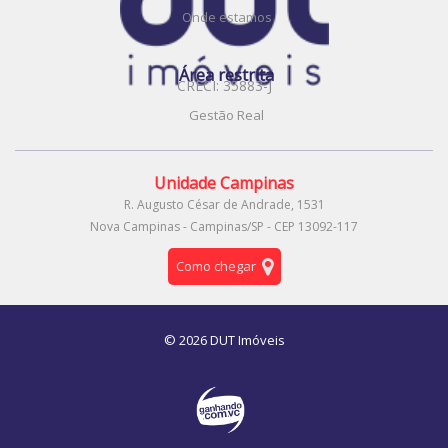
Onde estamos
Área restrita
CRECI: 35883-J
Gestão Real
Unidade Campinas
R. Augusto César de Andrade, 1531
Nova Campinas - Campinas/SP - CEP 13092-117
Como chegar
© 2026 DUT Imóveis