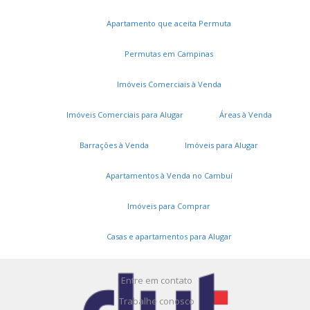
Apartamento que aceita Permuta
Permutas em Campinas
Imóveis Comerciais à Venda
Imóveis Comerciais para Alugar
Áreas à Venda
Serviços
Barrações à Venda
Imóveis para Alugar
Cadastros e Propostas
Apartamentos à Venda no Cambuí
Encomende seu imóvel
Imóveis para Comprar
Cadastre seu imóvel
Casas e apartamentos para Alugar
A DUT Imóveis
Entre em contato
Trabalhe conosco