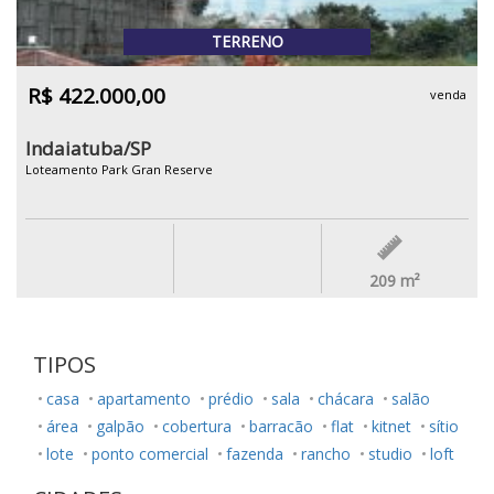
TERRENO
R$ 422.000,00
venda
Indaiatuba/SP
Loteamento Park Gran Reserve
209
m²
TIPOS
casa
apartamento
prédio
sala
chácara
salão
área
galpão
cobertura
barracão
flat
kitnet
sítio
lote
ponto comercial
fazenda
rancho
studio
loft