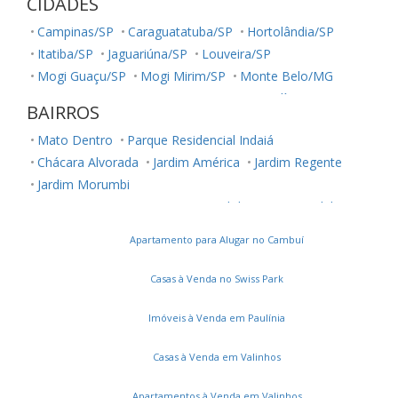
CIDADES
Campinas/SP
Caraguatatuba/SP
Hortolândia/SP
Itatiba/SP
Jaguariúna/SP
Louveira/SP
Mogi Guaçu/SP
Mogi Mirim/SP
Monte Belo/MG
Monte Mor/SP
Paranapanema/SP
Paulínia/SP
BAIRROS
Salto/SP
Sumaré/SP
São José dos Campos/SP
Mato Dentro
Parque Residencial Indaiá
Valinhos/SP
Vinhedo/SP
Chácara Alvorada
Jardim América
Jardim Regente
Jardim Morumbi
Recanto Campestre Internacional de Viracopos Gleba 6
Colinas de Indaiatuba
Altos da Bela Vista
Apartamento para Alugar no Cambuí
Colinas do Mosteiro de Itaici
Jardim Juliana
Jardim Colonial
Jardim Casablanca
Casas à Venda no Swiss Park
Jardim Morada do Sol
Vila Brizzola
Jardim Santa Rita
Jardim Primavera
Chácara Areal
Jardins do Império
Imóveis à Venda em Paulínia
Casas à Venda em Valinhos
Apartamentos à Venda em Valinhos