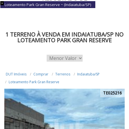
Loteamento Park Gran Reserve ~ (Indaiatuba/SP)
BUSCA
1 TERRENO À VENDA EM INDAIATUBA/SP NO
LOTEAMENTO PARK GRAN RESERVE
DUT Imóveis
Comprar
Terrenos
Indaiatuba/SP
Loteamento Park Gran Reserve
TE025216