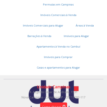
Encomende seu imóvel
Permutas em Campinas
Cadastre seu imóvel
Imóveis Comerciais à Venda
A DUT Imóveis
Imóveis Comerciais para Alugar
Áreas à Venda
Entre em contato
Barrações à Venda
Imóveis para Alugar
Trabalhe conosco
Apartamentos à Venda no Cambuí
Onde estamos
Imóveis para Comprar
Área restrita
Casas e apartamentos para Alugar
Gestão Real
Unidade Campinas
R. Augusto César de Andrade, 1531
Nova Campinas - Campinas/SP - CEP 13092-117
Como chegar