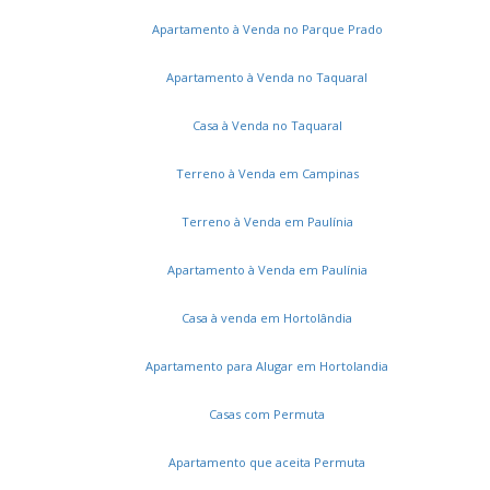
Loteamento Green View Village
Parque Residencial Sabiás
Parque São Lourenço
Apartamento à Venda no Parque Prado
Parque Barnabé
Jardim Santa Rita
Apartamento à Venda no Taquaral
Colinas do Mosteiro de Itaici
Cidade Nova II
Vila Suíça
Vale das Laranjeiras
Casa à Venda no Taquaral
Jardim Reserva Bom Viver de Indaiatuba
Jardim Brasil
Bom Sucesso
Jardim Residencial Dona Lucilla
Terreno à Venda em Campinas
Jardim Residencial Dona Maria Candida
Villagio Di Itaici
Jardim Residencial Viena
Residencial Duas Marias
Terreno à Venda em Paulínia
Jardim do Sol
Apartamento à Venda em Paulínia
Casa à venda em Hortolândia
Apartamento para Alugar em Hortolandia
Casas com Permuta
Serviços
Apartamento que aceita Permuta
Cadastros e Propostas