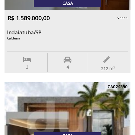
CASA
R$ 1.589.000,00
venda
Indaiatuba/SP
Caldeira
3
4
212
m²
CA024590