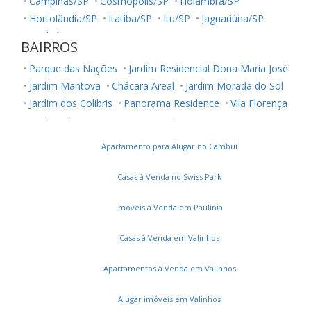
Campinas/SP
Cosmópolis/SP
Holambra/SP
Hortolândia/SP
Itatiba/SP
Itu/SP
Jaguariúna/SP
Jundiaí/SP
Louveira/SP
Monte Mor/SP
BAIRROS
Morungaba/SP
Nova Odessa/SP
Palestina/SP
Parque das Nações
Jardim Residencial Dona Maria José
Paulínia/SP
Salto/SP
Santa Bárbara D'Oeste/SP
Jardim Mantova
Chácara Areal
Jardim Morada do Sol
Serra Negra/SP
Sorocaba/SP
Sumaré/SP
Jardim dos Colibris
Panorama Residence
Vila Florença
Ubatuba/SP
Valinhos/SP
Vinhedo/SP
Jardim Juliana
Loteamento Park Gran Reserve
Votuporanga/SP
Chácara Belvedere
Jardim Residencial Nova Veneza
Apartamento para Alugar no Cambuí
Jardim Montreal Residence
Residencial Milano
Jardim São Francisco
Jardim Belo Horizonte
Casas à Venda no Swiss Park
Jardins do Império
Jardim Panorama
Colinas de Indaiatuba
Jardim Vila Paradiso
Imóveis à Venda em Paulínia
Jardim Regente
Vila Ytu
Residencial Monte Verde
Casas à Venda em Valinhos
Jardim do Valle II
Vila Pires da Cunha
Jardim Europa II
Terras de Itaici
Jardim Moriyama
Apartamentos à Venda em Valinhos
Parque Residencial Indaiá
Jardim Residencial Alto de Itaici
Alugar imóveis em Valinhos