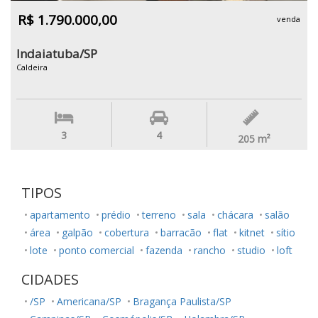
R$ 1.790.000,00
venda
Indaiatuba/SP
Caldeira
3
4
205
m²
TIPOS
apartamento
prédio
terreno
sala
chácara
salão
área
galpão
cobertura
barracão
flat
kitnet
sítio
lote
ponto comercial
fazenda
rancho
studio
loft
CIDADES
/SP
Americana/SP
Bragança Paulista/SP