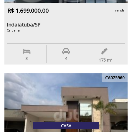
R$ 1.699.000,00
venda
Indaiatuba/SP
Caldeira
3
4
175
m²
CA025960
CASA