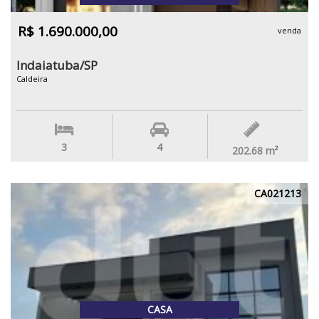
R$ 1.690.000,00
venda
Indaiatuba/SP
Caldeira
3
4
202.68
m²
CA021213
CASA