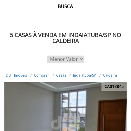
BUSCA
5 CASAS À VENDA EM INDAIATUBA/SP NO
CALDEIRA
DUT Imóveis
Comprar
Casas
Indaiatuba/SP
Caldeira
CA018845