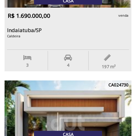
CASA
R$ 1.690.000,00
venda
Indaiatuba/SP
Caldeira
3
4
197
m²
CA024730
CASA