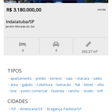
R$ 3.180.000,00
venda
Indaiatuba/SP
Jardim Morada do Sol
4
4
390.57
m²
TIPOS
apartamento
prédio
terreno
sala
chácara
salão
área
galpão
cobertura
barracão
flat
kitnet
sítio
lote
ponto comercial
fazenda
rancho
studio
loft
CIDADES
/SP
Americana/SP
Bragança Paulista/SP