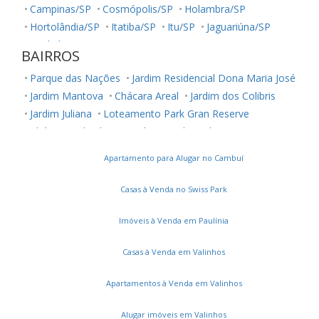
Campinas/SP
Cosmópolis/SP
Holambra/SP
Hortolândia/SP
Itatiba/SP
Itu/SP
Jaguariúna/SP
Jundiaí/SP
Louveira/SP
Monte Mor/SP
BAIRROS
Morungaba/SP
Nova Odessa/SP
Palestina/SP
Parque das Nações
Jardim Residencial Dona Maria José
Paulínia/SP
Salto/SP
Santa Bárbara D'Oeste/SP
Jardim Mantova
Chácara Areal
Jardim dos Colibris
Serra Negra/SP
Sorocaba/SP
Sumaré/SP
Jardim Juliana
Loteamento Park Gran Reserve
Ubatuba/SP
Valinhos/SP
Vinhedo/SP
Chácara Belvedere
Jardim Residencial Nova Veneza
Votuporanga/SP
Jardim Montreal Residence
Panorama Residence
Apartamento para Alugar no Cambuí
Vila Florença
Residencial Milano
Jardim São Francisco
Jardim Belo Horizonte
Jardins do Império
Casas à Venda no Swiss Park
Jardim Panorama
Colinas de Indaiatuba
Jardim Vila Paradiso
Jardim Regente
Vila Ytu
Imóveis à Venda em Paulínia
Residencial Monte Verde
Caldeira
Terras de Itaici
Casas à Venda em Valinhos
Jardim Moriyama
Parque Residencial Indaiá
Jardim Residencial Alto de Itaici
Apartamentos à Venda em Valinhos
Loteamento Green View Village
Parque Residencial Sabiás
Parque São Lourenço
Alugar imóveis em Valinhos