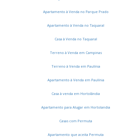
Parque Barnabé
Jardim Santa Rita
Colinas do Mosteiro de Itaici
Cidade Nova II
Vila Suíça
Apartamento à Venda no Parque Prado
Vale das Laranjeiras
Apartamento à Venda no Taquaral
Jardim Reserva Bom Viver de Indaiatuba
Jardim Brasil
Bom Sucesso
Jardim Residencial Dona Lucilla
Casa à Venda no Taquaral
Jardim Residencial Dona Maria Candida
Villagio Di Itaici
Jardim Residencial Viena
Residencial Duas Marias
Terreno à Venda em Campinas
Jardim do Sol
Jardim do Valle II
Jardim Europa II
Vila Pires da Cunha
Terreno à Venda em Paulínia
Apartamento à Venda em Paulínia
Serviços
Casa à venda em Hortolândia
Cadastros e Propostas
Apartamento para Alugar em Hortolandia
Encomende seu imóvel
Cadastre seu imóvel
Casas com Permuta
Apartamento que aceita Permuta
A DUT Imóveis