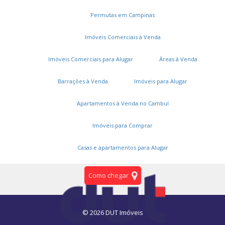
Permutas em Campinas
Entre em contato
Trabalhe conosco
Imóveis Comerciais à Venda
Onde estamos
Imóveis Comerciais para Alugar
Áreas à Venda
Área restrita
Barrações à Venda
Imóveis para Alugar
Gestão Real
Apartamentos à Venda no Cambuí
Imóveis para Comprar
Unidade Campinas
R. Augusto César de Andrade, 1531
Casas e apartamentos para Alugar
Nova Campinas - Campinas/SP - CEP 13092-117
Como chegar
© 2026 DUT Imóveis