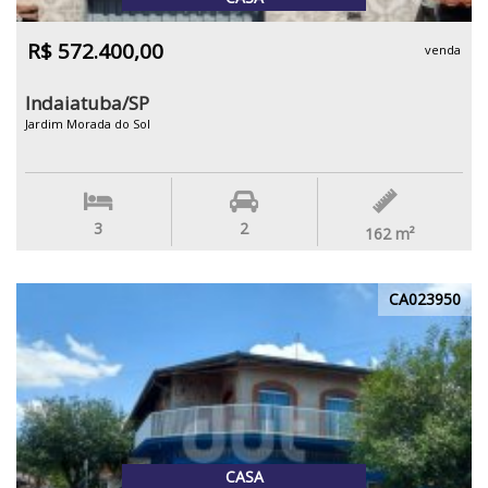
R$ 572.400,00
venda
Indaiatuba/SP
Jardim Morada do Sol
3
2
162
m²
CA023950
CASA