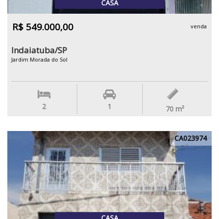
CASA
R$ 549.000,00
venda
Indaiatuba/SP
Jardim Morada do Sol
2
1
70
m²
CA023974
CASA