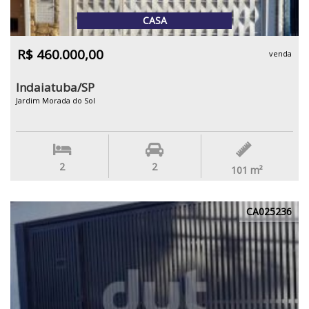
CASA
R$ 460.000,00
venda
Indaiatuba/SP
Jardim Morada do Sol
2
2
101
m²
CA025236