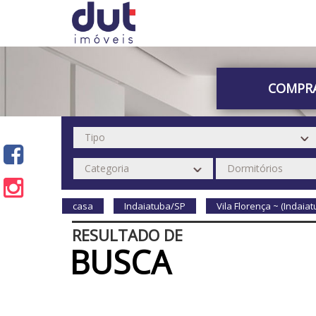
COMPR
casa
Indaiatuba/SP
Vila Florença ~ (Indaia
RESULTADO DE
BUSCA