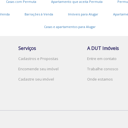
Casas com Permuta
Apartamento que aceita Permuta
Permu
J
C
 Venda
Barrações à Venda
Imóveis para Alugar
Apartame
J
Casas e apartamentos para Alugar
J
J
Serviços
A DUT Imóveis
L
Cadastros e Propostas
Entre em contato
P
Encomende seu imóvel
Trabalhe conosco
C
Cadastre seu imóvel
Onde estamos
V
J
J
J
J
V
R