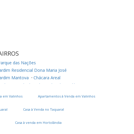
AIRROS
Parque das Nações
ardim Residencial Dona Maria José
Jardim Mantova
Chácara Areal
Jardim Morada do Sol
Jardim dos Colibris
Panorama Residence
Jardim Juliana
a em Valinhos
Apartamentos à Venda em Valinhos
Loteamento Park Gran Reserve
Chácara Belvedere
uaral
Casa à Venda no Taquaral
ardim Residencial Nova Veneza
ardim Montreal Residence
Residencial Milano
Casa à venda em Hortolândia
ardim São Francisco
Jardim Belo Horizonte