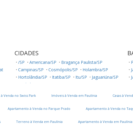
CIDADES
B
/SP
Americana/SP
Bragança Paulista/SP
lat
Campinas/SP
Cosmópolis/SP
Holambra/SP
J
Hortolândia/SP
Itatiba/SP
Itu/SP
Jaguariúna/SP
Jundiaí/SP
Louveira/SP
Monte Mor/SP
Morungaba/SP
Nova Odessa/SP
Palestina/SP
 à Venda no Swiss Park
Imóveis à Venda em Paulínia
Casas à Vend
Paulínia/SP
Salto/SP
Santa Bárbara D'Oeste/SP
Serra Negra/SP
Sorocaba/SP
Sumaré/SP
Apartamento à Venda no Parque Prado
Apartamento à Venda no Taq
Ubatuba/SP
Valinhos/SP
Vinhedo/SP
J
Votuporanga/SP
J
s
Terreno à Venda em Paulínia
Apartamento à Venda em Paulínia
J