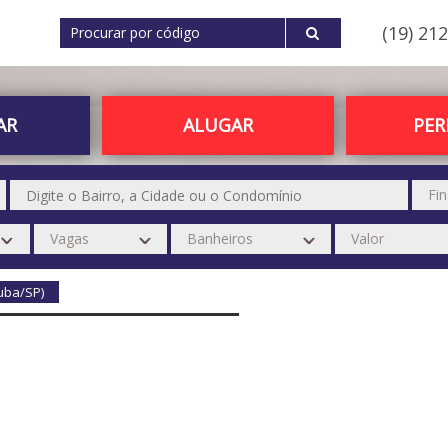
(19) 21
AR
ALUGAR
PE
tuba/SP)