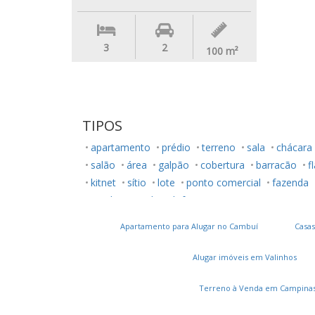
3
2
100
m²
TIPOS
apartamento
prédio
terreno
sala
chácara
salão
área
galpão
cobertura
barracão
f
kitnet
sítio
lote
ponto comercial
fazenda
rancho
studio
loft
Apartamento para Alugar no Cambuí
Casas
Alugar imóveis em Valinhos
Terreno à Venda em Campina