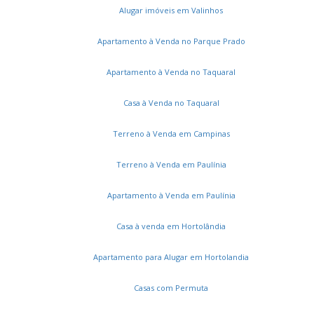
Jardim Residencial Alto de Itaici
Alugar imóveis em Valinhos
Loteamento Green View Village
Parque Residencial Sabiás
Parque São Lourenço
Apartamento à Venda no Parque Prado
Parque Barnabé
Jardim Santa Rita
Apartamento à Venda no Taquaral
Colinas do Mosteiro de Itaici
Cidade Nova II
Vila Suíça
Vale das Laranjeiras
Casa à Venda no Taquaral
Jardim Reserva Bom Viver de Indaiatuba
Jardim Brasil
Bom Sucesso
Jardim Residencial Dona Lucilla
Terreno à Venda em Campinas
Jardim Residencial Dona Maria Candida
Villagio Di Itaici
Jardim Residencial Viena
Residencial Duas Marias
Terreno à Venda em Paulínia
Jardim do Sol
Apartamento à Venda em Paulínia
Casa à venda em Hortolândia
Apartamento para Alugar em Hortolandia
Casas com Permuta