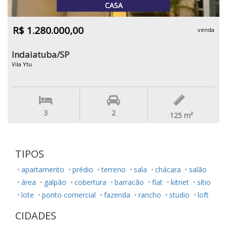
CASA
R$ 1.280.000,00
venda
Indaiatuba/SP
Vila Ytu
3
2
125
m²
TIPOS
apartamento
prédio
terreno
sala
chácara
salão
área
galpão
cobertura
barracão
flat
kitnet
sítio
lote
ponto comercial
fazenda
rancho
studio
loft
CIDADES