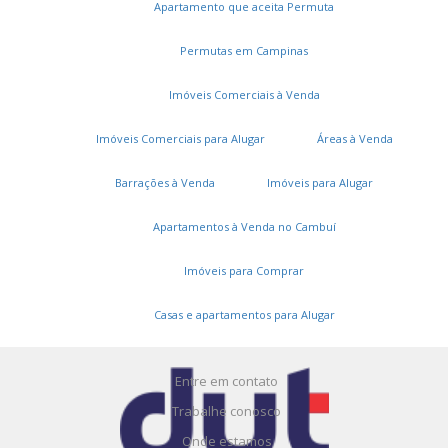
Apartamento que aceita Permuta
Permutas em Campinas
Imóveis Comerciais à Venda
Imóveis Comerciais para Alugar
Áreas à Venda
Serviços
Barrações à Venda
Imóveis para Alugar
Cadastros e Propostas
Apartamentos à Venda no Cambuí
Encomende seu imóvel
Imóveis para Comprar
Cadastre seu imóvel
Casas e apartamentos para Alugar
A DUT Imóveis
Entre em contato
Trabalhe conosco
Onde estamos