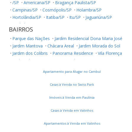
/SP
Americana/SP
Bragança Paulista/SP
Campinas/SP
Cosmópolis/SP
Holambra/SP
Hortolândia/SP
Itatiba/SP
Itu/SP
Jaguariúna/SP
Jundiaí/SP
Louveira/SP
Monte Mor/SP
BAIRROS
Morungaba/SP
Nova Odessa/SP
Palestina/SP
Parque das Nações
Jardim Residencial Dona Maria José
Paulínia/SP
Salto/SP
Santa Bárbara D'Oeste/SP
Jardim Mantova
Chácara Areal
Jardim Morada do Sol
Serra Negra/SP
Sorocaba/SP
Sumaré/SP
Jardim dos Colibris
Panorama Residence
Vila Florença
Ubatuba/SP
Valinhos/SP
Vinhedo/SP
Jardim Juliana
Loteamento Park Gran Reserve
Votuporanga/SP
Chácara Belvedere
Jardim Residencial Nova Veneza
Apartamento para Alugar no Cambuí
Jardim Montreal Residence
Residencial Milano
Jardim São Francisco
Jardim Belo Horizonte
Casas à Venda no Swiss Park
Jardins do Império
Jardim Panorama
Colinas de Indaiatuba
Jardim Vila Paradiso
Imóveis à Venda em Paulínia
Jardim Regente
Residencial Monte Verde
Casas à Venda em Valinhos
Jardim do Valle II
Vila Pires da Cunha
Jardim Europa II
Caldeira
Terras de Itaici
Jardim Moriyama
Apartamentos à Venda em Valinhos
Parque Residencial Indaiá