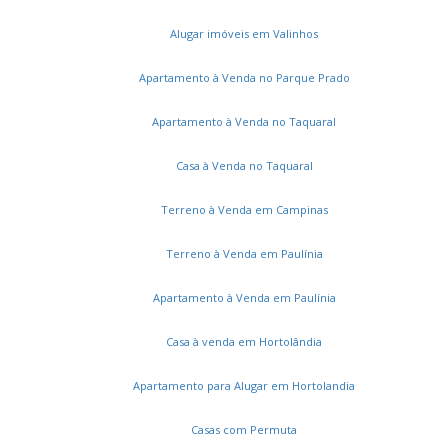
Terras de Itaici
Jardim Moriyama
Parque Residencial Indaiá
Alugar imóveis em Valinhos
Jardim Residencial Alto de Itaici
Loteamento Green View Village
Apartamento à Venda no Parque Prado
Parque Residencial Sabiás
Parque São Lourenço
Apartamento à Venda no Taquaral
Parque Barnabé
Jardim Santa Rita
Colinas do Mosteiro de Itaici
Cidade Nova II
Vila Suíça
Casa à Venda no Taquaral
Vale das Laranjeiras
Jardim Reserva Bom Viver de Indaiatuba
Jardim Brasil
Terreno à Venda em Campinas
Bom Sucesso
Jardim Residencial Dona Lucilla
Jardim Residencial Dona Maria Candida
Villagio Di Itaici
Terreno à Venda em Paulínia
Jardim do Sol
Apartamento à Venda em Paulínia
Casa à venda em Hortolândia
Apartamento para Alugar em Hortolandia
Casas com Permuta