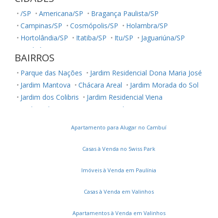
/SP
Americana/SP
Bragança Paulista/SP
Campinas/SP
Cosmópolis/SP
Holambra/SP
Hortolândia/SP
Itatiba/SP
Itu/SP
Jaguariúna/SP
Jundiaí/SP
Louveira/SP
Monte Mor/SP
BAIRROS
Morungaba/SP
Nova Odessa/SP
Palestina/SP
Parque das Nações
Jardim Residencial Dona Maria José
Paulínia/SP
Salto/SP
Santa Bárbara D'Oeste/SP
Jardim Mantova
Chácara Areal
Jardim Morada do Sol
Serra Negra/SP
Sorocaba/SP
Sumaré/SP
Jardim dos Colibris
Jardim Residencial Viena
Ubatuba/SP
Valinhos/SP
Vinhedo/SP
Jardim Juliana
Loteamento Park Gran Reserve
Votuporanga/SP
Chácara Belvedere
Jardim Residencial Nova Veneza
Apartamento para Alugar no Cambuí
Jardim Montreal Residence
Panorama Residence
Vila Florença
Residencial Milano
Jardim São Francisco
Casas à Venda no Swiss Park
Jardim Belo Horizonte
Jardins do Império
Jardim Panorama
Colinas de Indaiatuba
Imóveis à Venda em Paulínia
Jardim Vila Paradiso
Jardim Regente
Vila Ytu
Casas à Venda em Valinhos
Residencial Monte Verde
Jardim do Valle II
Vila Pires da Cunha
Jardim Europa II
Caldeira
Apartamentos à Venda em Valinhos