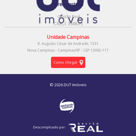
Área restrita
Gestão Real
CRECI: 35883-J
Unidade Campinas
R. Augusto César de Andrade, 1531
Nova Campinas - Campinas/SP - CEP 13092-117
Como chegar
© 2026 DUT Imóveis
Descomplicado por: