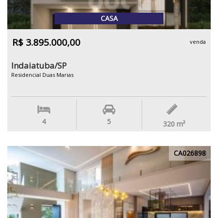
CASA
R$ 3.895.000,00
venda
Indaiatuba/SP
Residencial Duas Marias
4
5
320
m²
CA026898