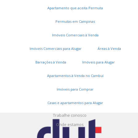
Apartamento que aceita Permuta
Permutas em Campinas
Imóveis Comerciais à Venda
Serviços
Imóveis Comerciais para Alugar
Áreas à Venda
Cadastros e Propostas
Barrações à Venda
Imóveis para Alugar
Encomende seu imóvel
Cadastre seu imóvel
Apartamentos à Venda no Cambuí
Imóveis para Comprar
A DUT Imóveis
Casas e apartamentos para Alugar
Entre em contato
Trabalhe conosco
Onde estamos