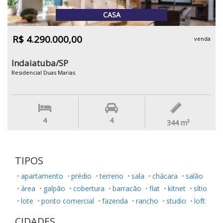
CASA
R$ 4.290.000,00
venda
Indaiatuba/SP
Residencial Duas Marias
4
4
344
m²
TIPOS
apartamento
prédio
terreno
sala
chácara
salão
área
galpão
cobertura
barracão
flat
kitnet
sítio
lote
ponto comercial
fazenda
rancho
studio
loft
CIDADES