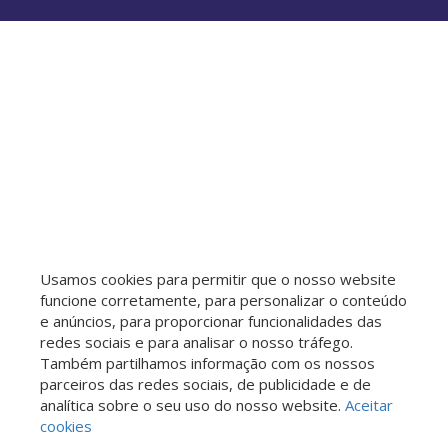
Loteamento Residencial Porto Seguro
Vila Itapura
Parque das Constelações
Jardim Yeda
Loteamento Residencial Pedra Alta (Sousas)
Condomínio Estância Paraíso
Parque Prado
Parque das Universidades
Jardim Chapadão
Jardim Amazonas
Jardim Samambaia
Parque Itália
Loteamento Residencial Vila Bella Dom Pedro
Jardim do Lago
Jardim Dom Vieira
Jardim Madalena
Centro
Parque São Quirino
Parque Alto Taquaral
Cidade Satélite Íris
Jardim Proença I
Vila Proost de Souza
Vila Lídia
Parque Industrial
Usamos cookies para permitir que o nosso website
Residencial Estância Eudóxia (Barão Geraldo)
funcione corretamente, para personalizar o conteúdo
Parque Rural Fazenda Santa Cândida
e anúncios, para proporcionar funcionalidades das
Recanto dos Dourados
redes sociais e para analisar o nosso tráfego.
Dic V (Conjunto Habitacional Chico Mendes)
Também partilhamos informação com os nossos
Jardim Interlagos
Jardim Guarani
Parque Beatriz
parceiros das redes sociais, de publicidade e de
analítica sobre o seu uso do nosso website.
Aceitar
Jardim Maria Rosa
Jardim Nova Europa
cookies
Jardim das Bandeiras
Jardim Bela Vista