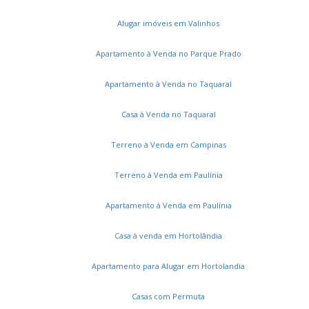
Dic Iii (Conjunto Habitacional Ruy Novaes)
Vila Satúrnia
Notre Dame
Jardim Margarida
31 de Março
Alugar imóveis em Valinhos
Chácaras São Martinho
Jardim Capivari
Jardim Indianópolis
Vila Castelo Branco
Apartamento à Venda no Parque Prado
Loteamento Chácaras Gargantilhas
Jardim Aparecida
Apartamento à Venda no Taquaral
Parque Camélias
Terras do Friburgo
Vila Santana
Jardim Nova Abolição
Jardim Ouro Branco
Casa à Venda no Taquaral
Jardim Conceição (Sousas)
Piracambaia I
Jardim Itaguaçu I
Jardim Bom Retiro
Terreno à Venda em Campinas
Jardim São Gonçalo
Núcleo Residencial Vila Vitória
Parque São Jorge
Villa Garden
Terreno à Venda em Paulínia
Loteamento Chácaras Vale das Garças
Apartamento à Venda em Paulínia
Jardim Carlos Lourenço
Jardim Ouro Preto
Chácaras São Quirino
Jardim Mercedes
Swift
Casa à venda em Hortolândia
Vila Trinta e Um de Março
Montes Verdes
Residencial Bela Aliança
Jardim Mirassol
Apartamento para Alugar em Hortolandia
Parque Dom Pedro II
Jardim Caiman
Jardim Adhemar de Barros
Vila Palácios
Casas com Permuta