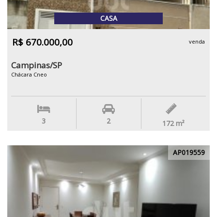
CASA
R$ 670.000,00
venda
Campinas/SP
Chácara Cneo
3
2
172
m²
AP019559