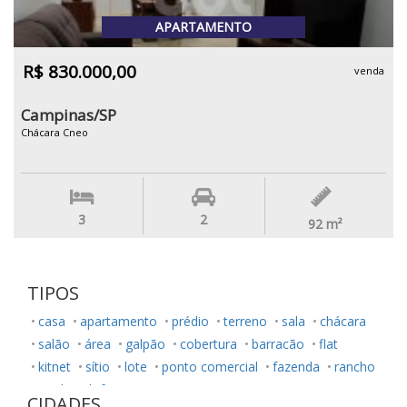
APARTAMENTO
R$ 830.000,00
venda
Campinas/SP
Chácara Cneo
3
2
92
m²
TIPOS
casa
apartamento
prédio
terreno
sala
chácara
salão
área
galpão
cobertura
barracão
flat
kitnet
sítio
lote
ponto comercial
fazenda
rancho
studio
loft
CIDADES