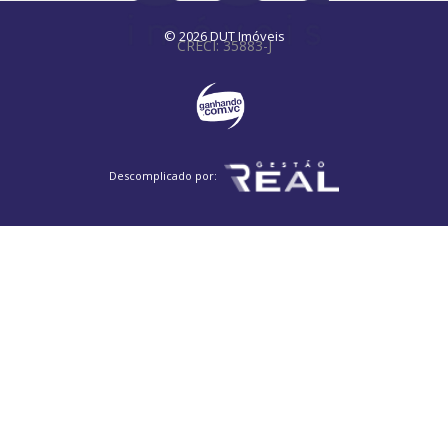
Vila Rossi Borghi e Siqueira
Jardim Belo Horizonte
© 2026 DUT Imóveis
CRECI: 35883-J
Vila Brandina
Jardim Baronesa
Jardim Monte Belo
Jardim Shangai
Parque Imperador
Parque Via Norte
Jardim Ipiranga
Jardim Novo Campos Eliseos
Vila Progresso
Swiss Park
Jardim Campos Elíseos
Vila Mimosa
Jardim do Vale
Jardim São Gabriel
Conjunto Habitacional Vila Réggio
Recanto do Guará
Descomplicado por:
Bosque de Barão Geraldo
Jardim Andorinhas
Jardim Alvorada
Villagio Del Hipica
Vila Padre Manoel de Nóbrega
Parque Universitário de Viracopos
Parque Taquaral
Jardim São Vicente
Vila Nova
Fazenda São Quirino
Jardim Novo Campos Elíseos
Jardim Eulina
Chácara da Barra
Jardim Santa Genebra II (Barão Geraldo)
Parque dos Pomares
Botafogo
Ponte Preta
Loteamento Residencial Porto Seguro
Vila Itapura