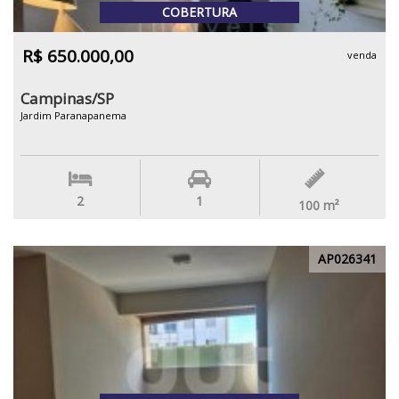
COBERTURA
R$ 650.000,00
venda
Campinas/SP
Jardim Paranapanema
2
1
100
m²
AP026341