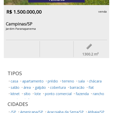
R$ 1.500.000,00
venda
Campinas/SP
Jardim Paranapanema
1300.2
m²
TIPOS
casa
apartamento
prédio
terreno
sala
chácara
salão
área
galpão
cobertura
barracão
flat
kitnet
sítio
lote
ponto comercial
fazenda
rancho
studio
loft
CIDADES
/SP
Americana/SP
Araçoiaba da Serra/SP
Atibaia/SP