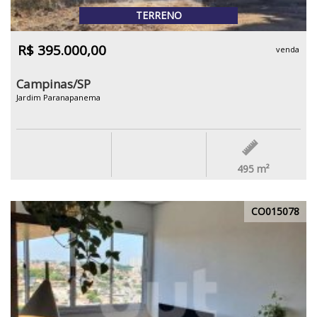
TERRENO
R$ 395.000,00
venda
Campinas/SP
Jardim Paranapanema
495
m²
CO015078