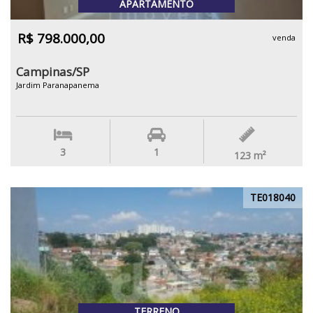
APARTAMENTO
R$ 798.000,00
venda
Campinas/SP
Jardim Paranapanema
3
1
123
m²
TE018040
TERRENO