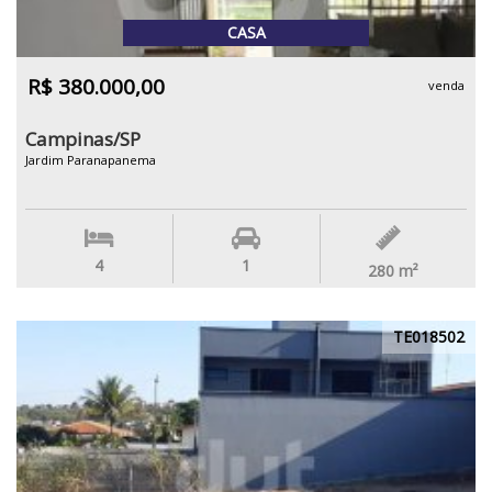
CASA
R$ 380.000,00
venda
Campinas/SP
Jardim Paranapanema
4
1
280
m²
TE018502