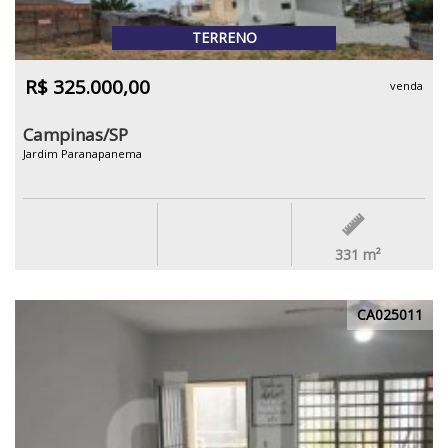
TERRENO
R$ 325.000,00
venda
Campinas/SP
Jardim Paranapanema
331
m²
CA025011