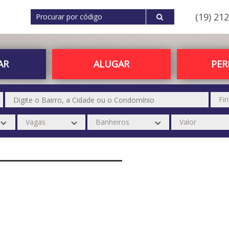
(19) 21
AR
ALUGAR
PE