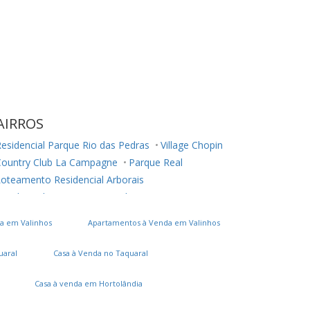
AIRROS
esidencial Parque Rio das Pedras
Village Chopin
Country Club La Campagne
Parque Real
oteamento Residencial Arborais
esidencial Terra Nova
Jardim Tamoio
onjunto Residencial Parque Bandeirantes
a em Valinhos
Apartamentos à Venda em Valinhos
onjunto Residencial Parque São Bento
Parque Maria Helena
Vila Maria Eugênia
uaral
Casa à Venda no Taquaral
esidencial Colinas
Jardim Santa Marcelina
arque Residencial Caiapó
Jardim Cristina
Casa à venda em Hortolândia
Jardim Novo Maracanã
Villagio San Gottardo