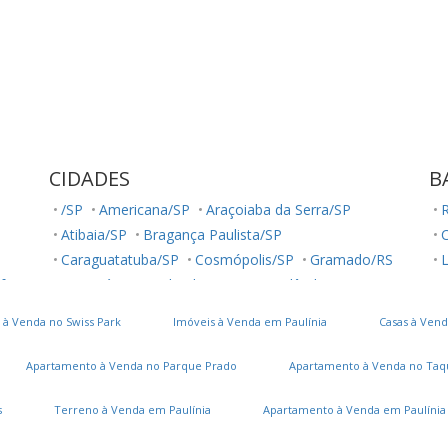
CIDADES
B
/SP
Americana/SP
Araçoiaba da Serra/SP
R
Atibaia/SP
Bragança Paulista/SP
Caraguatatuba/SP
Cosmópolis/SP
Gramado/RS
L
ft
Guarujá/SP
Holambra/SP
Hortolândia/SP
R
Ilha Comprida/SP
Indaiatuba/SP
Indiaporã/SP
C
 à Venda no Swiss Park
Imóveis à Venda em Paulínia
Casas à Vend
Itapeva/MG
Itatiba/SP
Itu/SP
Jacutinga/MG
C
Jaguariúna/SP
Jundiaí/SP
Louveira/SP
Apartamento à Venda no Parque Prado
Apartamento à Venda no Taq
Mogi Guaçu/SP
Mogi Mirim/SP
Mongaguá/SP
R
Monte Belo/MG
Monte Mor/SP
Monte Sião/MG
P
s
Terreno à Venda em Paulínia
Apartamento à Venda em Paulínia
Morungaba/SP
Nova Odessa/SP
Palestina/SP