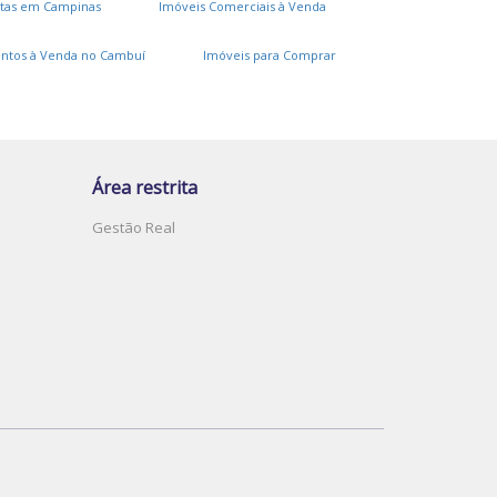
tas em Campinas
Imóveis Comerciais à Venda
Jardim Nova América
Loteamento Mont Blanc Residence
ntos à Venda no Cambuí
Imóveis para Comprar
Recanto Fortuna
Villa Laranjeiras
Lake View
ila Costa E Silva
ic Iii (Conjunto Habitacional Ruy Novaes)
ila Satúrnia
Notre Dame
Jardim Margarida
31 de Março
Chácaras São Martinho
Área restrita
ardim Capivari
Jardim Indianópolis
Gestão Real
ila Castelo Branco
Loteamento Chácaras Gargantilhas
ardim Aparecida
Parque Camélias
erras do Friburgo
Vila Santana
ardim Nova Abolição
Jardim Ouro Branco
ardim Conceição (Sousas)
Piracambaia I
ardim Itaguaçu I
Jardim Bom Retiro
Jardim São Gonçalo
Núcleo Residencial Vila Vitória
Parque São Jorge
Villa Garden
Loteamento Chácaras Vale das Garças