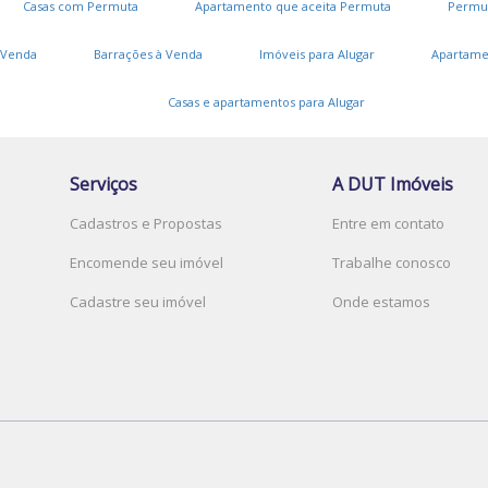
Casas com Permuta
Apartamento que aceita Permuta
Permu
Paranapanema/SP
Paulínia/SP
Piracicaba/SP
Poços de Caldas/MG
Praia Grande/SP
Salto/SP
 Venda
Barrações à Venda
Imóveis para Alugar
Apartame
Santa Bárbara D'Oeste/SP
Santo Antônio de Posse/SP
Santos/SP
V
Casas e apartamentos para Alugar
Serra Negra/SP
Silveiras/SP
Socorro/SP
D
Sorocaba/SP
Sumaré/SP
V
São José dos Campos/SP
São Pedro/SP
Serviços
A DUT Imóveis
Ubatuba/SP
Valinhos/SP
Vinhedo/SP
J
Cadastros e Propostas
Entre em contato
Votuporanga/SP
V
Encomende seu imóvel
Trabalhe conosco
J
Cadastre seu imóvel
Onde estamos
T
J
J
J