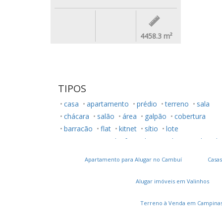
4458.3
m²
TIPOS
casa
apartamento
prédio
terreno
sala
chácara
salão
área
galpão
cobertura
barracão
flat
kitnet
sítio
lote
ponto comercial
fazenda
rancho
studio
lo
Apartamento para Alugar no Cambuí
Casas
Alugar imóveis em Valinhos
Terreno à Venda em Campina