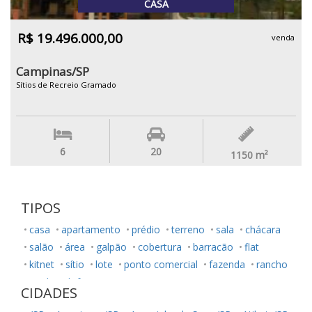
CASA
R$ 19.496.000,00
venda
Campinas/SP
Sítios de Recreio Gramado
6
20
1150
m²
TIPOS
casa
apartamento
prédio
terreno
sala
chácara
salão
área
galpão
cobertura
barracão
flat
kitnet
sítio
lote
ponto comercial
fazenda
rancho
studio
loft
CIDADES