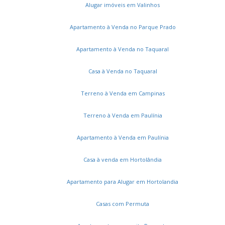
Notre Dame
Jardim Margarida
31 de Março
Alugar imóveis em Valinhos
Chácaras São Martinho
Jardim Capivari
Jardim Indianópolis
Vila Castelo Branco
Apartamento à Venda no Parque Prado
Loteamento Chácaras Gargantilhas
Jardim Aparecida
Apartamento à Venda no Taquaral
Parque Camélias
Terras do Friburgo
Vila Santana
Jardim Nova Abolição
Jardim Ouro Branco
Casa à Venda no Taquaral
Jardim Conceição (Sousas)
Piracambaia I
Jardim Itaguaçu I
Jardim Bom Retiro
Terreno à Venda em Campinas
Jardim São Gonçalo
Núcleo Residencial Vila Vitória
Parque São Jorge
Villa Garden
Terreno à Venda em Paulínia
Loteamento Chácaras Vale das Garças
Apartamento à Venda em Paulínia
Jardim Carlos Lourenço
Jardim Ouro Preto
Chácaras São Quirino
Jardim Mercedes
Swift
Casa à venda em Hortolândia
Vila Trinta e Um de Março
Montes Verdes
Residencial Bela Aliança
Jardim Mirassol
Apartamento para Alugar em Hortolandia
Parque Dom Pedro II
Jardim Caiman
Jardim Adhemar de Barros
Vila Palácios
Casas com Permuta
Serviços
Vila Manoel Ferreira
Bosque das Palmeiras