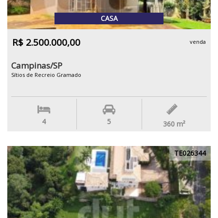
CASA
R$ 2.500.000,00
venda
Campinas/SP
Sítios de Recreio Gramado
4
5
360
m²
TE026344