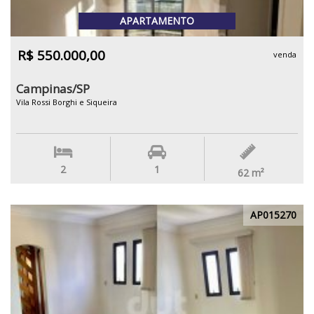
APARTAMENTO
R$ 550.000,00
venda
Campinas/SP
Vila Rossi Borghi e Siqueira
2
1
62
m²
AP015270