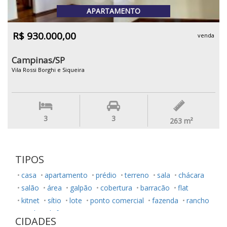
APARTAMENTO
R$ 930.000,00
venda
Campinas/SP
Vila Rossi Borghi e Siqueira
3
3
263
m²
TIPOS
casa
apartamento
prédio
terreno
sala
chácara
salão
área
galpão
cobertura
barracão
flat
kitnet
sítio
lote
ponto comercial
fazenda
rancho
studio
loft
CIDADES