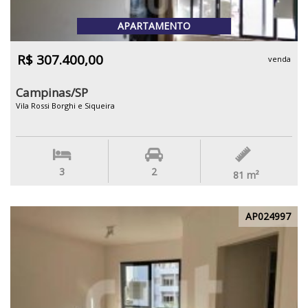
APARTAMENTO
R$ 307.400,00
venda
Campinas/SP
Vila Rossi Borghi e Siqueira
3
2
81
m²
AP024997