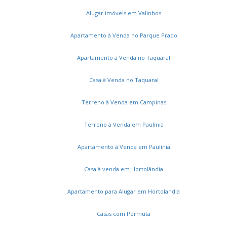
Notre Dame
Jardim Margarida
31 de Março
Alugar imóveis em Valinhos
Chácaras São Martinho
Jardim Capivari
Jardim Indianópolis
Vila Castelo Branco
Apartamento à Venda no Parque Prado
Loteamento Chácaras Gargantilhas
Jardim Aparecida
Apartamento à Venda no Taquaral
Parque Camélias
Terras do Friburgo
Vila Santana
Jardim Nova Abolição
Jardim Ouro Branco
Casa à Venda no Taquaral
Jardim Conceição (Sousas)
Piracambaia I
Jardim Itaguaçu I
Jardim Bom Retiro
Terreno à Venda em Campinas
Jardim São Gonçalo
Núcleo Residencial Vila Vitória
Parque São Jorge
Villa Garden
Terreno à Venda em Paulínia
Loteamento Chácaras Vale das Garças
Apartamento à Venda em Paulínia
Jardim Carlos Lourenço
Jardim Ouro Preto
Chácaras São Quirino
Jardim Mercedes
Swift
Casa à venda em Hortolândia
Vila Trinta e Um de Março
Montes Verdes
Residencial Bela Aliança
Jardim Mirassol
Apartamento para Alugar em Hortolandia
Parque Dom Pedro II
Jardim Caiman
Jardim Adhemar de Barros
Vila Palácios
Casas com Permuta
Vila Manoel Ferreira
Bosque das Palmeiras