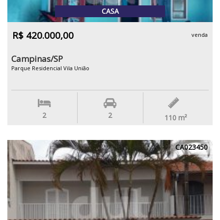
CASA
R$ 420.000,00
venda
Campinas/SP
Parque Residencial Vila União
2
2
110
m²
CA023450