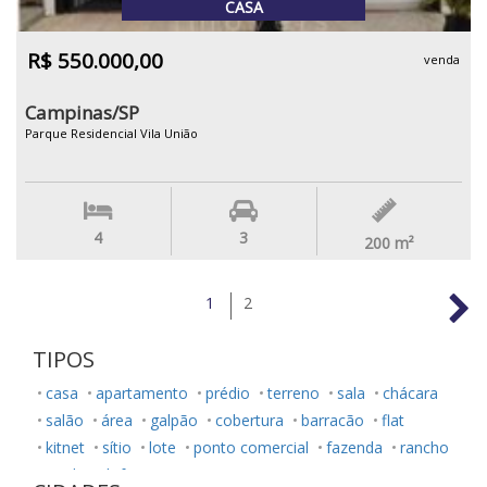
CASA
R$ 550.000,00
venda
Campinas/SP
Parque Residencial Vila União
4
3
200
m²
1
2
TIPOS
casa
apartamento
prédio
terreno
sala
chácara
salão
área
galpão
cobertura
barracão
flat
kitnet
sítio
lote
ponto comercial
fazenda
rancho
studio
loft