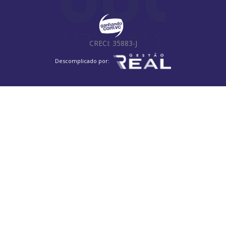
Jardim do Lago Continuação
Parque da Hípica
Parque das Flores
Jardim Estoril
Vila Rossi Borghi e Siqueira
Jardim Belo Horizonte
CRECI: 35883-J
Vila Brandina
Jardim Baronesa
Jardim Monte Belo
Jardim Shangai
Parque Imperador
Parque Via Norte
Descomplicado por:
Jardim Ipiranga
Jardim Novo Campos Eliseos
Vila Progresso
Swiss Park
Jardim Campos Elíseos
Vila Mimosa
Jardim do Vale
Jardim São Gabriel
Conjunto Habitacional Vila Réggio
Jardim São Vicente
Parque Taquaral
Villagio Del Hipica
Vila Padre Manoel de Nóbrega
Parque Universitário de Viracopos
Vila Nova
Fazenda São Quirino
Jardim Novo Campos Elíseos
Jardim Eulina
Chácara da Barra
Jardim Santa Genebra II (Barão Geraldo)
Parque dos Pomares
Botafogo
Ponte Preta
Loteamento Residencial Porto Seguro
Vila Itapura
Parque das Constelações
Jardim Yeda