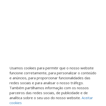
Loteamento Residencial Pedra Alta (Sousas)
Condomínio Estância Paraíso
Colinas do Ermitage (Sousas)
Jardim das Paineiras
Parque Prado
Parque das Universidades
Jardim Chapadão
Jardim Amazonas
Jardim Samambaia
Parque Itália
Loteamento Residencial Vila Bella Dom Pedro
Jardim do Lago
Jardim Dom Vieira
Jardim Madalena
Centro
Parque São Quirino
Parque Alto Taquaral
Cidade Satélite Íris
Jardim Proença I
Vila Proost de Souza
Vila Lídia
Parque Industrial
Usamos cookies para permitir que o nosso website
Residencial Estância Eudóxia (Barão Geraldo)
funcione corretamente, para personalizar o conteúdo
Parque Rural Fazenda Santa Cândida
e anúncios, para proporcionar funcionalidades das
Recanto dos Dourados
redes sociais e para analisar o nosso tráfego.
Dic V (Conjunto Habitacional Chico Mendes)
Também partilhamos informação com os nossos
Jardim Interlagos
Jardim Guarani
Parque Beatriz
parceiros das redes sociais, de publicidade e de
analítica sobre o seu uso do nosso website.
Aceitar
Jardim Maria Rosa
Jardim Nova Europa
cookies
Jardim das Bandeiras
Jardim Bela Vista