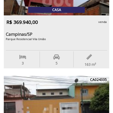
CASA
R$ 369.940,00
venda
Campinas/SP
Parque Residencial Vila União
3
5
163
m²
CA024335