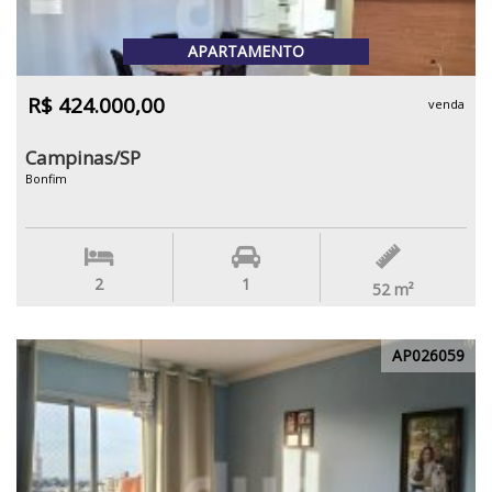
APARTAMENTO
R$ 424.000,00
venda
Campinas/SP
Bonfim
2
1
52
m²
AP026059