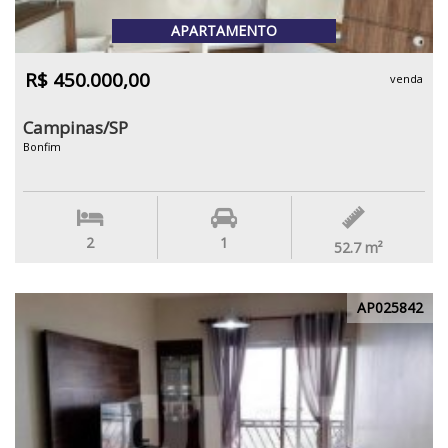
APARTAMENTO
R$ 450.000,00
venda
Campinas/SP
Bonfim
2
1
52.7
m²
AP025842