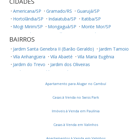
CIDADES
Americana/SP
Gramado/RS
Guarujá/SP
Hortolândia/SP
Indaiatuba/SP
Itatiba/SP
Mogi Mirim/SP
Mongaguá/SP
Monte Mor/SP
Nova Odessa/SP
Paulínia/SP
Piracicaba/SP
BAIRROS
Poços de Caldas/MG
Praia Grande/SP
Sumaré/SP
Jardim Santa Genebra II (Barão Geraldo)
Jardim Tamoio
Valinhos/SP
Vinhedo/SP
Vila Anhangüera
Vila Abaeté
Vila Maria Eugênia
Jardim do Trevo
Jardim dos Oliveiras
Jardim Santa Eudóxia
Jardim Cristina
Jardim Novo Campos Elíseos
Vila Jequitibás
Apartamento para Alugar no Cambuí
Dic Iii (Conjunto Habitacional Ruy Novaes)
Jardim Boa Esperança
Vila Satúrnia
Notre Dame
Casas à Venda no Swiss Park
Jardim Capivari
Vila Teixeira
Vila Itália
Vila Brandina
Parque Camélias
Loteamento Chácara Prado
Imóveis à Venda em Paulínia
Vila Santana
Parque Prado
Parque das Flores
Casas à Venda em Valinhos
Vila Joaquim Inácio
Jardim Paulicéia
Recanto Fortuna
Jardim Santa Rosa
Parque Dom Pedro II
Castelo
Apartamentos à Venda em Valinhos