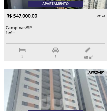
APARTAMENTO
R$ 547.000,00
venda
Campinas/SP
Bonfim
3
1
68
m²
AP026491