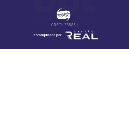
Parque Rural Fazenda Santa Cândida
Jardim das Bandeiras
Jardim das Cerejeiras
Jardim Paraíso
Loteamento Parque das Águas
CRECI: 35883-J
Parque Residencial Caiapó
Parque das Cachoeiras
Jardim Nova Abolição
Jardim Baronesa
Jardim Shangai
Descomplicado por:
Jardim Pacaembu
Fazenda São Quirino
São Bernardo
Vila Marieta
Bosque
Vila Lemos
Vila Ferreira Jorge
Vila Nova
Parque da Figueira
Jardim Bom Sucesso
Jardim Guarani
Jardim Belo Horizonte
Jardim Flamboyant
Vila Carminha
Jardim São Vicente
Cidade Satélite Íris
Parque São Jorge
Jardim Santa Lúcia
Residencial Moradas do Valle
Jardim Ibirapuera
Jardim Dom Vieira
Jardim Primavera
Residencial Vila Park
Vila Palácios
Vila Progresso
Conjunto Residencial Parque Bandeirantes
Chácaras Campos Elíseos
Vila Trinta e Um de Março
Jardim das Paineiras
Jardim Mercedes
Jardim Paranapanema