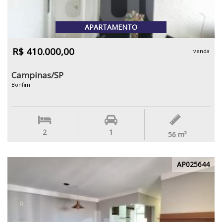
APARTAMENTO
R$ 410.000,00
venda
Campinas/SP
Bonfim
2
1
56
m²
AP025644