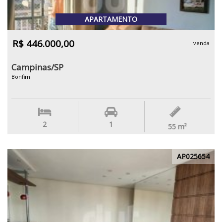
APARTAMENTO
R$ 446.000,00
venda
Campinas/SP
Bonfim
2
1
55
m²
AP025654