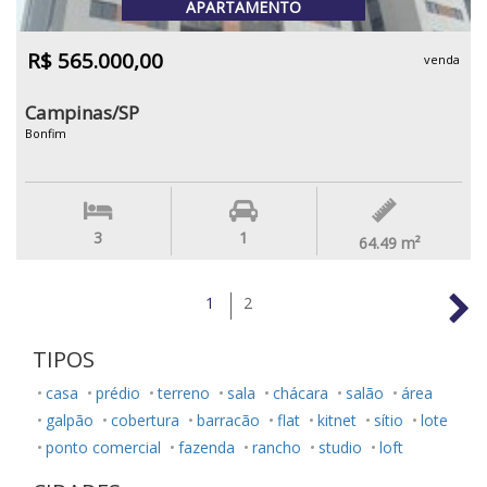
APARTAMENTO
R$ 565.000,00
venda
Campinas/SP
Bonfim
3
1
64.49
m²
1
2
TIPOS
casa
prédio
terreno
sala
chácara
salão
área
galpão
cobertura
barracão
flat
kitnet
sítio
lote
ponto comercial
fazenda
rancho
studio
loft